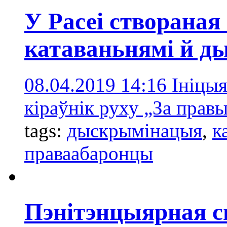
У Расеі створаная 
катаваньнямі й 
08.04.2019 14:16
Ініцыя
кіраўнік руху „За прав
tags:
дыскрымінацыя
,
к
праваабаронцы
Пэнітэнцыярная сы