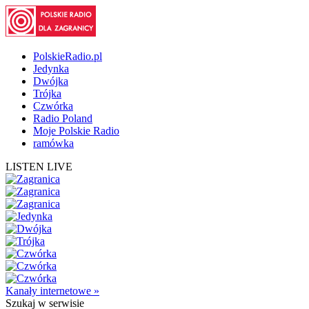
PolskieRadio.pl
Jedynka
Dwójka
Trójka
Czwórka
Radio Poland
Moje Polskie Radio
ramówka
LISTEN LIVE
Kanały internetowe »
Szukaj
w serwisie