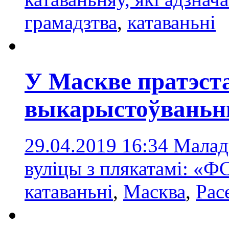
грамадзтва
,
катаваньні
У Маскве пратэст
выкарыстоўваньн
29.04.2019 16:34
Малад
вуліцы з плякатамі: «Ф
катаваньні
,
Масква
,
Рас