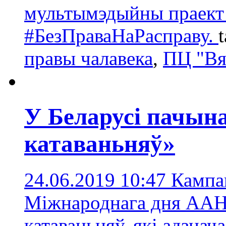
мультымэдыйны праект
#БезПраваНаРасправу.
правы чалавека
,
ПЦ "Вя
У Беларусі пачын
катаваньняў»
24.06.2019 10:47
Кампа
Міжнароднага дня ААН
катаваньняў, які адзнач