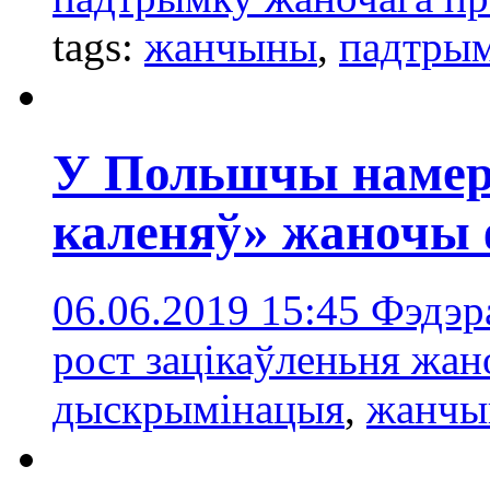
tags:
жанчыны
,
падтры
У Польшчы намер
каленяў» жаночы 
06.06.2019 15:45
Фэдэр
рост зацікаўленьня жа
дыскрымінацыя
,
жанчы