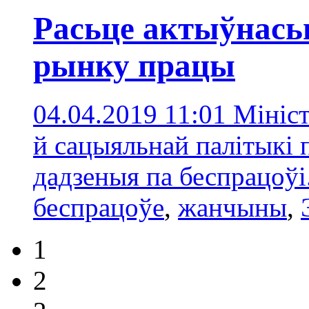
Расьце актыўнась
рынку працы
04.04.2019 11:01
Мініст
й сацыяльнай палітыкі
дадзеныя па беспрацоўі
беспрацоўе
,
жанчыны
,
1
2