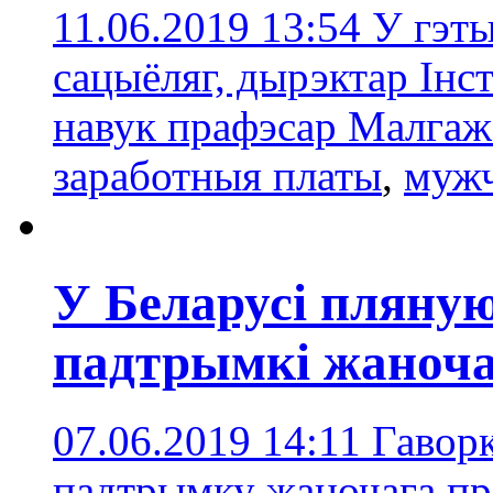
11.06.2019 13:54
У гэт
сацыёляг, дырэктар Інс
навук прафэсар Малга
заработныя платы
,
муж
У Беларусі пляну
падтрымкі жаночаг
07.06.2019 14:11
Гаворк
падтрымку жаночага пр