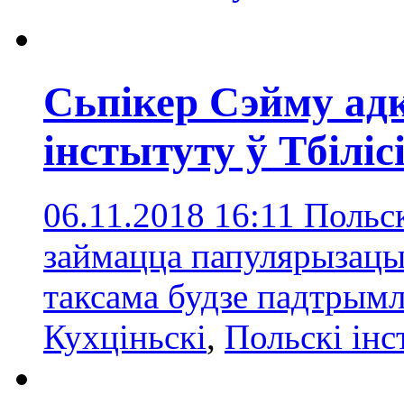
Сьпікер Сэйму ад
інстытуту ў Тбіліс
06.11.2018 16:11
Польск
займацца папулярызацы
таксама будзе падтрымл
Кухціньскі
,
Польскі інс