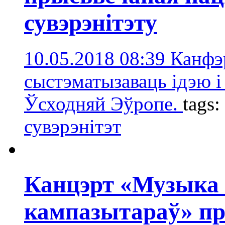
сувэрэнітэту
10.05.2018 08:39
Канфэ
сыстэматызаваць ідэю і
Ўсходняй Эўропе.
tags:
сувэрэнітэт
Канцэрт «Музыка 
кампазытараў» пр