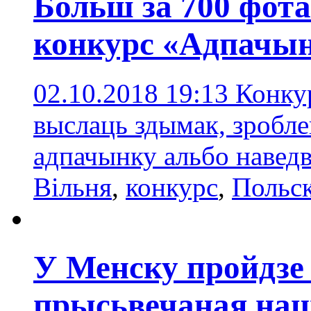
Больш за 700 фот
конкурс «Адпачы
02.10.2018 19:13
Конкур
выслаць здымак, зробл
адпачынку альбо навед
Вільня
,
конкурc
,
Польск
У Менску пройдзе
прысьвечаная на