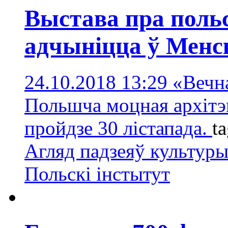
Выстава пра поль
адчыніцца ў Менс
24.10.2018 13:29
«Вечна
Польшча моцная архітэ
пройдзе 30 лістапада.
t
Агляд падзеяў культур
Польскі інстытут