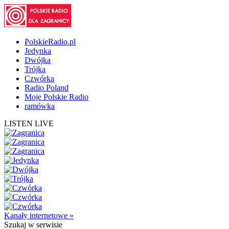
PolskieRadio.pl
Jedynka
Dwójka
Trójka
Czwórka
Radio Poland
Moje Polskie Radio
ramówka
LISTEN LIVE
Kanały internetowe »
Szukaj
w serwisie