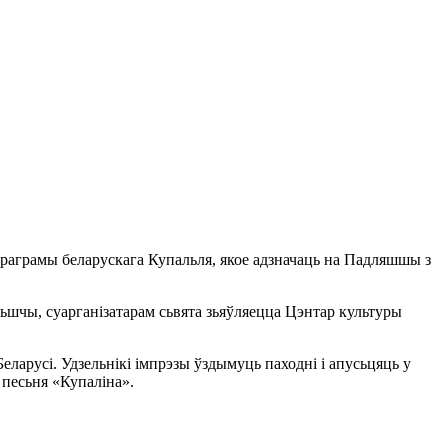
раграмы беларускага Купальля, якое адзначаць на Падляшшы з
льшчы, суарганізатарам сьвята зьяўляецца Цэнтар культуры
еларусі. Удзельнікі імпрэзы ўздымуць паходні і апусьцяць у
 песьня «Купаліна».