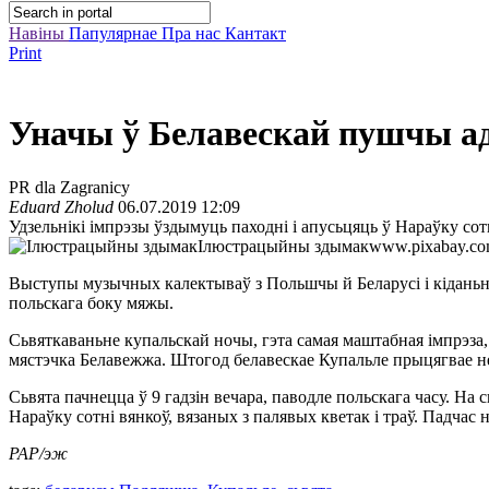
Навіны
Папулярнае
Пра нас
Кантакт
Print
Уначы ў Белавескай пушчы ад
PR dla Zagranicy
Eduard Zholud
06.07.2019 12:09
Удзельнікі імпрэзы ўздымуць паходні і апусьцяць ў Нараўку сотн
Ілюстрацыйны здымак
www.pixabay.c
Выступы музычных калектываў з Польшчы й Беларусі і кіданьне
польскага боку мяжы.
Сьвяткаваньне купальскай ночы, гэта самая маштабная імпрэза,
мястэчка Белавежжа. Штогод белавескае Купальле прыцягвае не
Сьвята пачнецца ў 9 гадзін вечара, паводле польскага часу. На
Нараўку сотні вянкоў, вязаных з палявых кветак і траў. Падча
PAP/эж