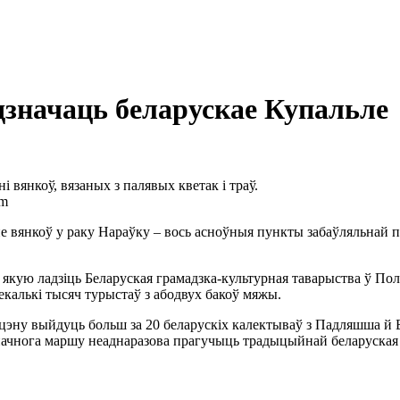
значаць беларускае Купальле
і вянкоў, вязаных з палявых кветак і траў.
om
 вянкоў у раку Нараўку – вось асноўныя пункты забаўляльнай п
 якую ладзіць Беларуская грамадзка-культурная таварыства ў По
калькі тысяч турыстаў з абодвух бакоў мяжы.
 сцэну выйдуць больш за 20 беларускіх калектываў з Падляшша й Б
с начнога маршу неаднаразова прагучыць традыцыйнай беларуская