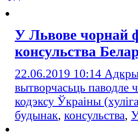
У Львове чорнай ф
консульства Белар
22.06.2019 10:14
Адкры
вытворчасьць паводле ч
кодэксу Ўкраіны (хуліг
будынaк
,
консульства
,
У