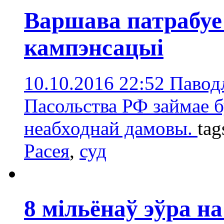
Варшава патрабуе 
кампэнсацыі
10.10.2016 22:52
Паводл
Пасольства РФ займае б
неабходнай дамовы.
tag
Расея
,
суд
8 мільёнаў эўра н