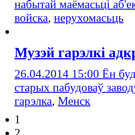
набытай маёмасьці аб'е
войска
,
нерухомасьць
Музэй гарэлкі ад
26.04.2014 15:00
Ён бу
старых пабудоваў заво
гарэлка
,
Менск
1
2