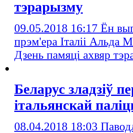
тэрарызму
09.05.2018 16:17
Ён вып
прэм'ера Італіі Альда М
Дзень памяці ахвяр тэр
Беларус зладзіў пе
італьянскай палі
08.04.2018 18:03
Паводл