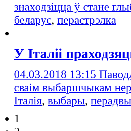
знаходзіцца ў стане глы
белaрус
,
перастрэлкa
У Італіі праходзя
04.03.2018 13:15
Паводл
сваім выбаршчыкам нер
Iталія
,
выбары
,
перадвы
1