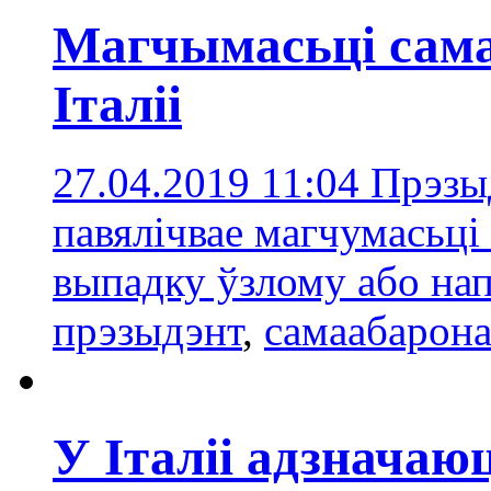
Магчымасьці сам
Італіі
27.04.2019 11:04
Прэзыд
павялічвае магчумасьці
выпадку ўзлому або на
прэзыдэнт
,
сaмаабарон
У Італіі адзначаю