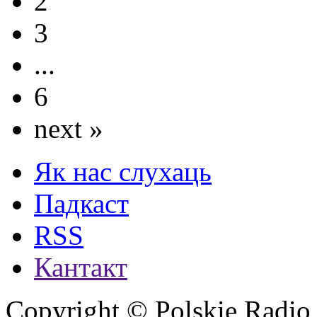
2
3
...
6
next »
Як нас слухаць
Падкаст
RSS
Кантакт
Copyright © Polskie Radio