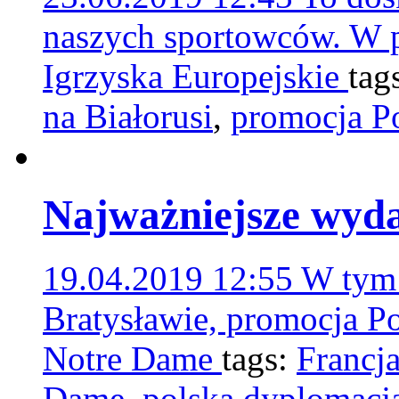
naszych sportowców. W p
Igrzyska Europejskie
tag
na Białorusi
,
promocja Po
Najważniejsze wyda
19.04.2019 12:55
W tym 
Bratysławie, promocja Po
Notre Dame
tags:
Francj
Dame
,
polska dyplomacj