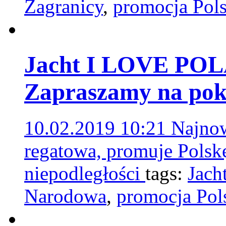
Zagranicy
,
promocja Pols
Jacht I LOVE POL
Zapraszamy na pok
10.02.2019 10:21
Najnow
regatowa, promuje Polskę
niepodległości
tags:
Jach
Narodowa
,
promocja Pol