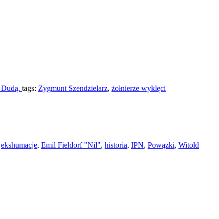
m Dudą.
tags:
Zygmunt Szendzielarz
,
żołnierze wyklęci
:
ekshumacje
,
Emil Fieldorf "Nil"
,
historia
,
IPN
,
Powązki
,
Witold