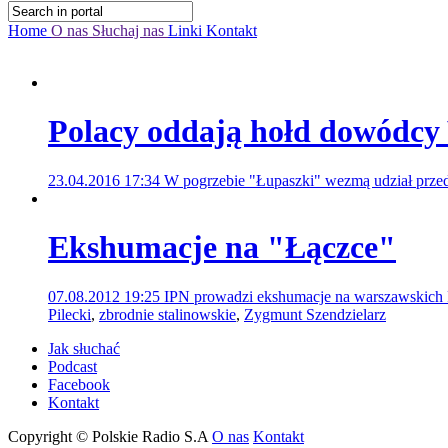
Home
O nas
Słuchaj nas
Linki
Kontakt
Polacy oddają hołd dowódcy
23.04.2016 17:34
W pogrzebie "Łupaszki" wezmą udział prze
Ekshumacje na "Łączce"
07.08.2012 19:25
IPN prowadzi ekshumacje na warszawskich 
Pilecki
,
zbrodnie stalinowskie
,
Zygmunt Szendzielarz
Jak słuchać
Podcast
Facebook
Kontakt
Copyright © Polskie Radio S.A
O nas
Kontakt