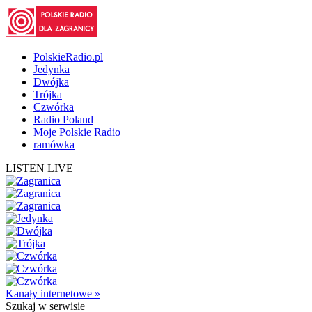
PolskieRadio.pl
Jedynka
Dwójka
Trójka
Czwórka
Radio Poland
Moje Polskie Radio
ramówka
LISTEN LIVE
Kanały internetowe »
Szukaj
w serwisie