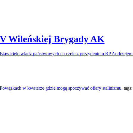
 V Wileńskiej Brygady AK
dstawiciele władz państwowych na czele z prezydentem RP Andrzeje
Powązkach w kwaterze gdzie mogą spoczywać ofiary stalinizmu.
tags