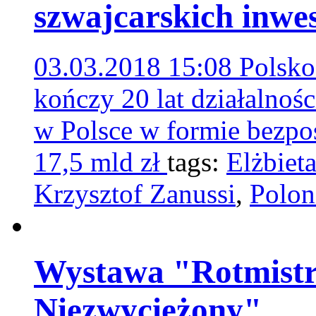
szwajcarskich inwe
03.03.2018 15:08
Polsko
kończy 20 lat działalnoś
w Polsce w formie bezpoś
17,5 mld zł
tags:
Elżbiet
Krzysztof Zanussi
,
Polon
Wystawa "Rotmistrz
Niezwyciężony"