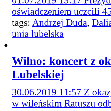
01.07.2019 13:17
Prezyd
oświadczeniem uczcili 45
tags:
Andrzej Duda
,
Dali
unia lubelska
Wilno: koncert z ok
Lubelskiej
30.06.2019 11:57
Z okaz
w wileńskim Ratuszu odby