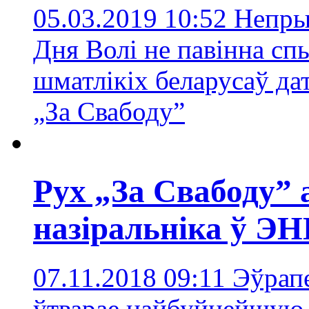
05.03.2019 10:52
Непры
Дня Волі не павінна сп
шматлікіх беларусаў да
„За Свабоду”
Рух „За Свабоду” 
назіральніка ў Э
07.11.2018 09:11
Эўрап
ўтварае найбуйнейшую