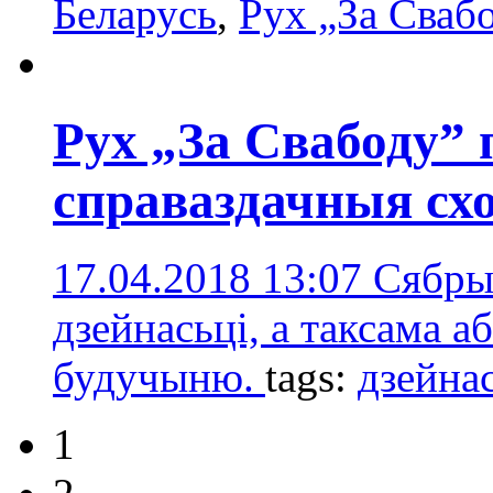
Беларусь
,
Рух „За Сваб
Рух „За Свабоду” 
справаздачныя сх
17.04.2018 13:07
Сябры 
дзейнасьці, а таксама 
будучыню.
tags:
дзейна
1