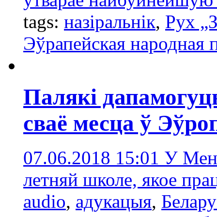
tags:
назіральнік
,
Рух „
Эўрапейская народная 
Палякі дапамогуць
сваё месца ў Эўр
07.06.2018 15:01
У Мен
летняй школе, якое пра
audio
,
адукацыя
,
Белару