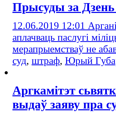
Прысуды за Дзень 
12.06.2019 12:01
Аргані
аплачваць паслугі мілі
мерапрыемстваў не аба
суд
,
штраф
,
Юрый Губа
Аргкамітэт сьвятк
выдаў заяву пра с