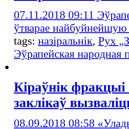
07.11.2018 09:11
Эўрап
ўтварае найбуйнейшую
tags:
назіральнік
,
Рух „
Эўрапейская народная 
Кіраўнік фракцыі
заклікаў вызвалі
08.09.2018 08:58
«Улад