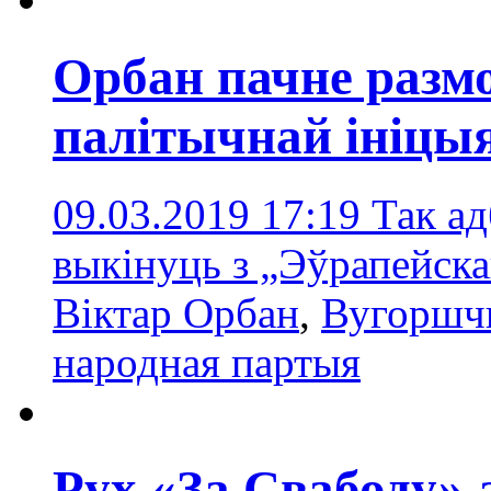
Орбан пачне разм
палітычнай ініц
09.03.2019 17:19
Так ад
выкінуць з „Эўрапейска
Віктар Орбан
,
Вугоршч
народная партыя
Рух «За Свабоду» 