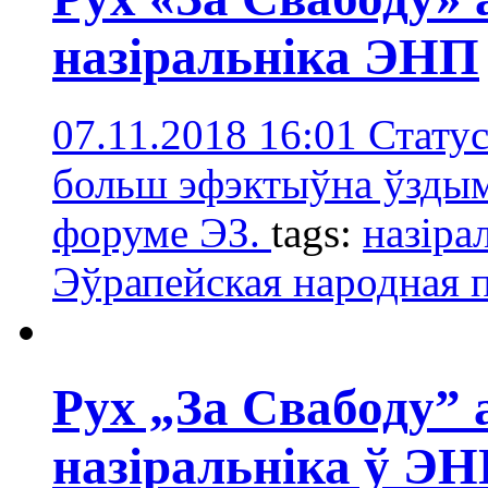
назіральніка ЭНП
07.11.2018 16:01
Статус
больш эфэктыўна ўздым
форуме ЭЗ.
tags:
назіра
Эўрапейская народная 
Рух „За Свабоду” 
назіральніка ў Э