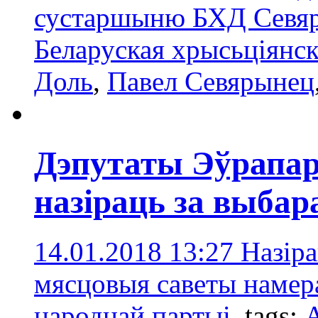
сустаршыню БХД Севярын
Беларуская хрысьціянс
Доль
,
Павел Севярынец
Дэпутаты Эўрапар
назіраць за выбар
14.01.2018 13:27
Назіра
мясцовыя саветы намер
народнай партыі.
tags:
А