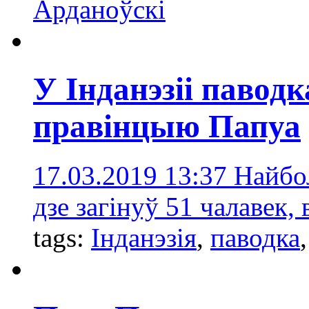
Арданоўскі
У Інданэзіі павод
правінцыю Папуа
17.03.2019 13:37
Найбол
дзе загінуў 51 чалавек,
tags:
Інданэзія
,
паводка