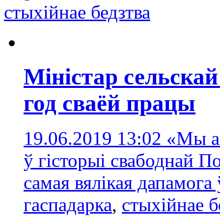
стыхійнae бедзтва
Міністар сельскай
год сваёй працы
19.06.2019 13:02
«Мы а
ў гісторыі свабоднай П
самая вялікая дапамога
гаспадарка
,
стыхійнae б