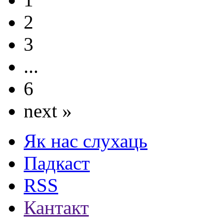
2
3
...
6
next »
Як нас слухаць
Падкаст
RSS
Кантакт