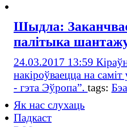
Шыдла: Заканчвае
палітыка шантаж
24.03.2017 13:59
Кіраўн
накіроўваецца на саміт
- гэта Эўропа”.
tags:
Бэ
Як нас слухаць
Падкаст