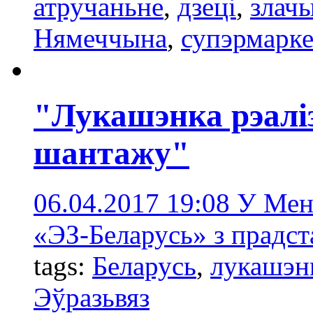
атручаньнe
,
дзеці
,
злач
Нямеччына
,
супэрмарке
"Лукашэнка рэаліз
шантажу"
06.04.2017 19:08
У Мен
«ЭЗ-Беларусь» з прадст
tags:
Беларусь
,
лукашэн
Эўразьвяз