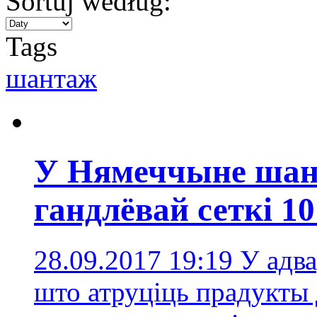
Sortuj według:
Tags
шантаж
У Нямеччыне шан
гандлёвай сеткі 10
28.09.2017 19:19
У адв
што атруціць прадукты 