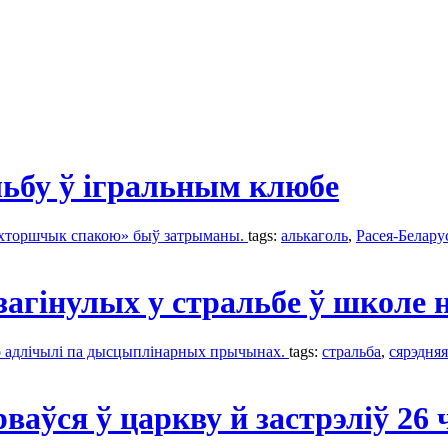
льбу ў ігральным клюбе
ухторшчык спакою» быў затрыманы.
tags:
алькаголь
,
Расея-Белару
загінулых у стральбе ў школе
го адлічылі па дысцыплінарных прычынах.
tags:
стральба
,
сярэдня
ваўся ў царкву й застрэліў 26 