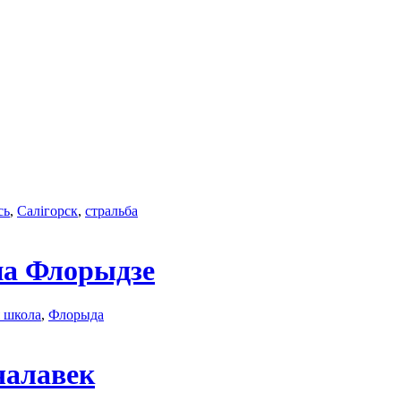
сь
,
Салігорск
,
стральба
 на Флорыдзе
я школа
,
Флорыда
чалавек