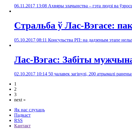
06.11.2017 13:08
Ахвяры злачынства – гэта людзі ва ўзросьц
Стральба ў Лас-Вэгасе: па
05.10.2017 08:11
Консульства РП: на дадзеным этапе нел
Лас-Вэгас: Забіты мужчына
02.10.2017 10:14
50 чалавек загінулі, 200 атрымалі ранен
1
2
3
next »
Як нас слухаць
Падкаст
RSS
Кантакт