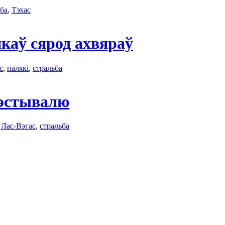
ьба
,
Тэхас
каў сярод ахвяраў
с
,
палякі
,
стральба
фэстывалю
,
Лас-Вэгас
,
стральба