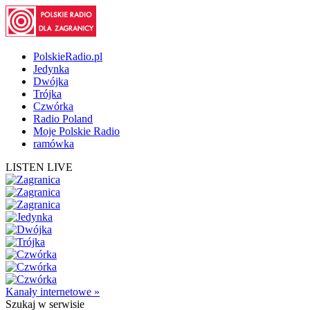
PolskieRadio.pl
Jedynka
Dwójka
Trójka
Czwórka
Radio Poland
Moje Polskie Radio
ramówka
LISTEN LIVE
Kanały internetowe »
Szukaj
w serwisie