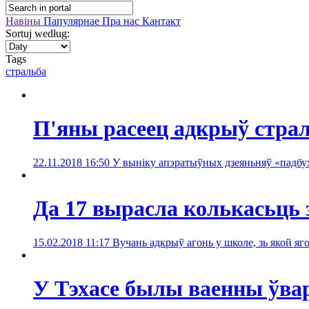
Навіны
Папулярнае
Пра нас
Кантакт
Sortuj według:
Tags
стральба
П'яны расеец адкрыў стра
22.11.2018 16:50
У выніку апэратыўных дзеяньняў «падб
Да 17 вырасла колькасьць 
15.02.2018 11:17
Вучань адкрыў агонь у школе, зь якой я
У Тэхасе былы ваенны ўвар