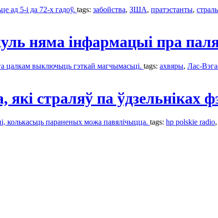
е ад 5-і да 72-х гадоў.
tags:
забойства
,
ЗША
,
пратэстанты
,
страл
куль няма інфармацыі пра паля
ьга цалкам выключыць гэткай магчымасьці.
tags:
ахвяры
,
Лас-Вэга
, які страляў па ўдзельніках 
ьні, колькасьць параненых можа павялічыцца.
tags:
hp polskie radio