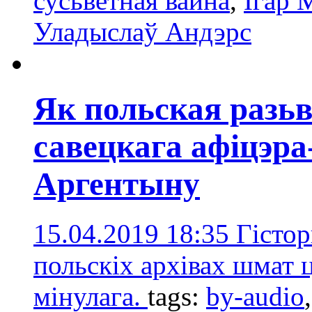
сусьветная вайна
,
Ігар 
Уладыслаў Андэрс
Як польская разьв
савецкага афіцэр
Аргентыну
15.04.2019 18:35
Гістор
польскіх архівах шмат 
мінулага.
tags:
by-audio