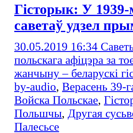
Гісторык: У 1939-
саветаў удзел пр
30.05.2019 16:34
Саветы
польскага афіцэра за тое
жанчыну – беларускі гі
by-audio
,
Верасень 39-г
Войска Польскае
,
Гісто
Польшчы
,
Другая сусьв
Палесьсe