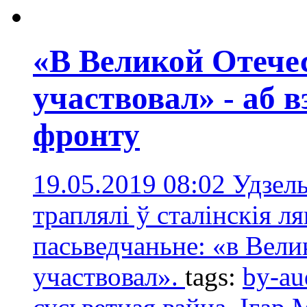
«В Великой Отече
участвовал» - аб 
фронту
19.05.2019 08:02
Удзель
траплялі ў сталінскія л
пасьведчаньне: «в Вели
участвовал».
tags:
by-au