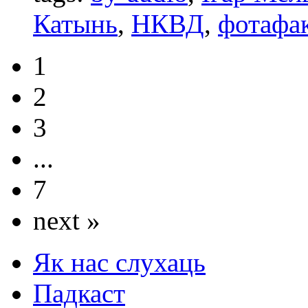
Катынь
,
НКВД
,
фотафа
1
2
3
...
7
next »
Як нас слухаць
Падкаст