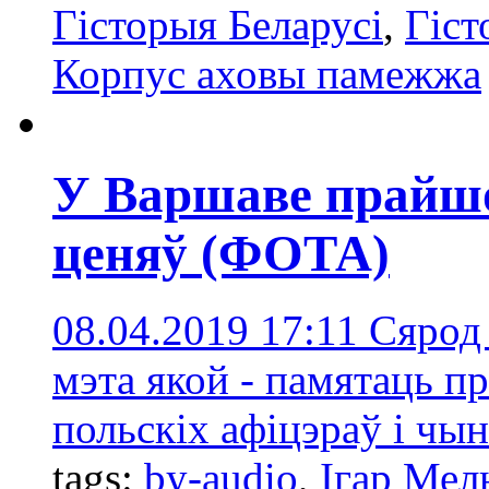
Гісторыя Беларусі
,
Гіс
Корпус аховы памежжа
У Варшаве прайш
ценяў (ФОТА)
08.04.2019 17:11
Сярод 
мэта якой - памятаць п
польскіх афіцэраў і чын
tags:
by-audio
,
Ігар Мел