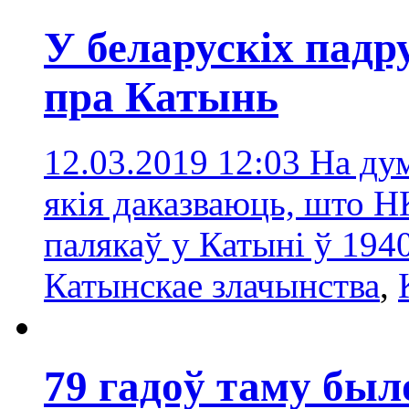
У беларускіх падр
пра Катынь
12.03.2019 12:03
На дум
якія даказваюць, што Н
палякаў у Катыні ў 194
Катынскае злачынства
,
79 гадоў таму бы