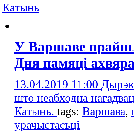
Катынь
У Варшаве прайшл
Дня памяці ахвяр
13.04.2019 11:00
Дырэкт
што неабходна нагадва
Катынь.
tags:
Варшава
,
урачыстасьці