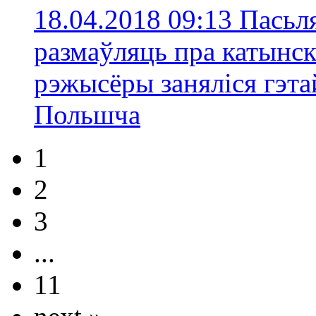
18.04.2018 09:13
Пасьля
размаўляць пра катынск
рэжысёры заняліся гэта
Польшчa
1
2
3
...
11