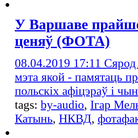
У Варшаве прайш
ценяў (ФОТА)
08.04.2019 17:11
Сярод 
мэта якой - памятаць п
польскіх афіцэраў і чын
tags:
by-audio
,
Ігар Мел
Катынь
,
НКВД
,
фотафа