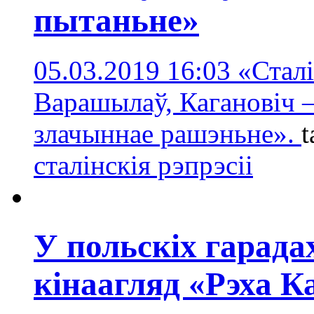
пытаньне»
05.03.2019 16:03
«Сталі
Варашылаў, Кагановіч – 
злачыннае рашэньне».
t
сталінскія рэпрэсіі
У польскіх гарада
кінаагляд «Рэха К