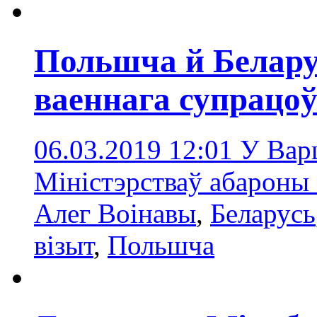
Польшча й Белару
ваеннага супрацоў
06.03.2019 12:01
У Вар
Міністэрстваў абароны
Алег Воінавы
,
Беларусь
візыт
,
Польшчa