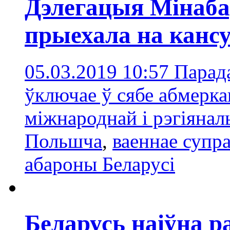
Дэлегацыя Мінаба
прыехала на канс
05.03.2019 10:57
Парад
ўключае ў сябе абмерк
міжнароднай і рэгіянал
Польшча
,
ваеннае супр
абароны Беларусі
Беларусь наіўна р