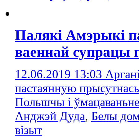
Палякі Амэрыкі п
ваеннай супрацы
12.06.2019 13:03
Арган
пастаянную прысутнась
Польшчы і ўмацаваньне
Анджэй Дуда
,
Белы до
візыт