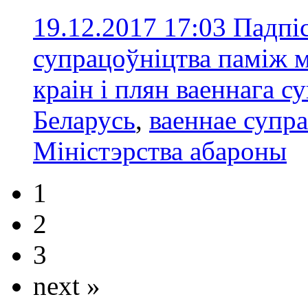
19.12.2017 17:03
Падпіс
супрацоўніцтва паміж м
краін і плян ваеннага с
Беларусь
,
ваеннае супр
Міністэрства абароны
1
2
3
next »