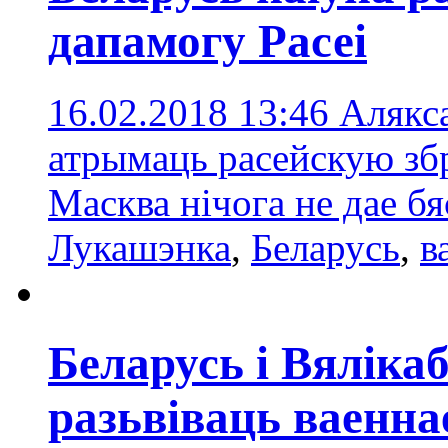
дапамогу Расеі
16.02.2018 13:46
Алякс
атрымаць расейскую зб
Масква нічога не дае б
Лукашэнка
,
Беларусь
,
в
Беларусь і Вяліка
разьвіваць ваенна