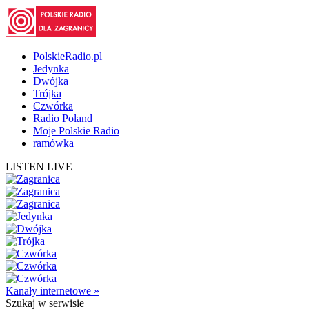
PolskieRadio.pl
Jedynka
Dwójka
Trójka
Czwórka
Radio Poland
Moje Polskie Radio
ramówka
LISTEN LIVE
Kanały internetowe »
Szukaj
w serwisie