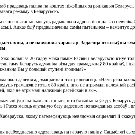
аб прадаваць паліва па коштах ніжэйшых за рынкавыя Беларусі, я
завага рэжыму з Беларусьсю.
 па сэнсе пытаньні могуць радыкальна адрозьнівацца з-за невялі
насьці. Адказ быў прадвызначаны самім пытаньнем – камэнтуе д
ыстычны, а не навуковы характар. Задаецца нэгатыўны эма
зы.
о больш за 20 гадоў мяжа паміж Расіяй і Беларусьсю існуе толь
яц таму Беларусь адмяніла візы для грамадзянаў 80 краінаў, і ця
еджаньня Вы ў большай ступені згодныя?»
ма былі далёкія ад эмацыйнай нэйтральнасьці: «Нам трэба захав
едуць грамадзяне гэтых 80 краін, што не атрымалі належнай расі
ей
, якія не атрымалі належнай расейскай візы».
мачылі ўдзельнікам апытаньня, што бязьвізавы ўезд у Беларусь д
і Расея маюць агульную базу дадзеных непажаданых асобаў і што 
і ці Хабараўска, якому патэлефануюць невядомыя сацыёлягі й ска
неабходнасьцю адрэагаваць на гарачую навіну. Сацыёлягі сыходз