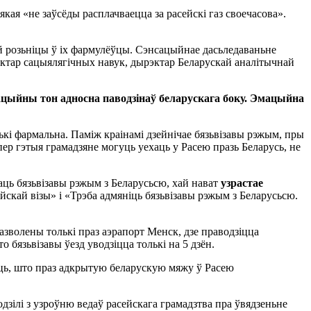
кая «не заўсёды расплачваецца за расейскі газ своечасова».
кай розьніцы ў іх фармулёўцы. Сэнсацыйнае дасьледаваньне
октар сацыялягічных навук, дырэктар Беларускай аналітычнай
цыйны тон адносна паводзінаў беларускага боку. Эмацыйна
кі фармальна. Паміж краінамі дзейнічае бязьвізавы рэжым, пры
пер гэтыя грамадзяне могуць уехаць у Расею празь Беларусь, не
аць бязьвізавы рэжым з Беларусьсю, хай нават
узрастае
йскай візы» і «Трэба адмяніць бязьвізавы рэжым з Беларусьсю.
азволены толькі праз аэрапорт Менск, дзе праводзіцца
бязьвізавы ўезд уводзіцца толькі на 5 дзён.
жуць, што праз адкрытую беларускую мяжу ў Расею
ілі з узроўню ведаў расейскага грамадзтва пра ўвядзеньне