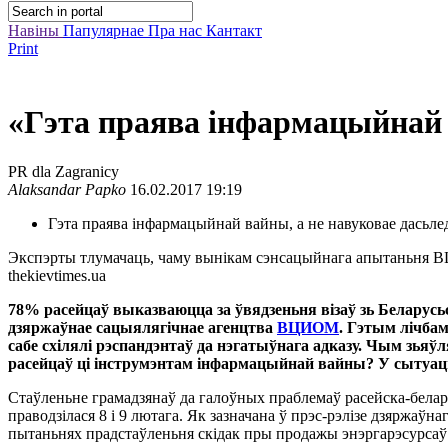
Навіны
Папулярнае
Пра нас
Кантакт
Print
«Гэта праява інфармацыйнай 
PR dla Zagranicy
Alaksandar Papko
16.02.2017 19:19
Гэта праява інфармацыйнай вайны, а не навуковае дасьл
Экспэрты тлумачаць, чаму вынікам сэнсацыйнага апытаньня ВЦ
thekievtimes.ua
78% расейцаў выказваюцца за ўвядзеньня візаў зь Беларусь
дзяржаўнае сацыялягічнае агенцтва
ВЦИОМ
. Гэтым лічбам
сабе схілялі рэспандэнтаў да нэгатыўнага адказу. Чым зь
расейцаў ці інструмэнтам інфармацыйнай вайны? У сытуац
Стаўленьне грамадзянаў да галоўных праблемаў расейска-белар
праводзілася 8 і 9 лютага. Як зазначана ў прэс-рэлізе дзяржаўн
пытаньнях прадстаўленьня скідак пры продажы энэргарэсурсаў