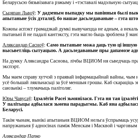
Беларусьсю бязьвізавага рэжыму і «тэставалі мадэльную сыту
Сьцяпан Львоў
:
У дадзеным выпадку мы павінныя былі выка
апытаньне ўсіх дэталяў, бо нашае дасьледаваньне – гэта што
Кожны аспэкт грамадзкай думкі вывучаецца не адным, а некальк
пытаньні й не падалі кантэксту, гэта магло быць зроблена ў ма
Аляксандар Сасноў
:
Само пытаньне можа даць тую ці іншую п
высьветліць сытуацыю. А дасьледаваньне пры дапамозе адн
На думку Аляксандра Саснова, лічбы ВЦИОМ ня сьведчаць пра 
экспэрт.
Мы маем справу хутчэй з праявай інфармацыйнай вайны, чым нав
усё большай ляяльнасьці за ўсё меншыя грошы. Каб скараціць э
саюзьнікі – тлумачыць палітоляг.
Юры Чавусаў
:
Ідэалёгія Расеі зьмянілася. Гэта ня тая ідэа
У палітыцы адбылася зьмена парадыгмы. Каб яна адбылася і
Беларусі.
Такім чынам, вынікі апытаньня ВЦИОМ нельга ўспрымаць усур’ё
напружаньня ў адносінах паміж Менскам і Масквой і чарговым
Аляксандар Папко