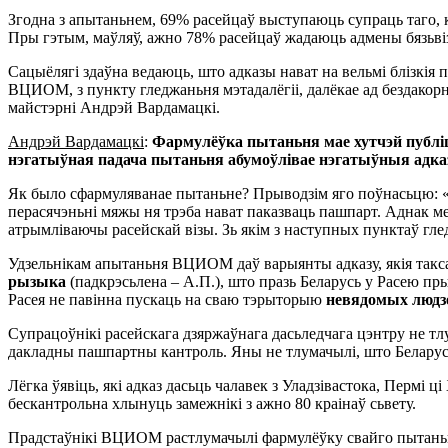
Згодна з апытаньнем, 69% расейцаў выступаюць супраць таго, к
Пры гэтым, маўляў, ажно 78% расейцаў жадаюць адмены бязьві
Сацыёлягі здаўна ведаюць, што адказы нават на вельмі блізкія
ВЦИОМ, з пункту гледжаньня мэтадалёгіі, далёкае ад бездакор
майстэрні Андрэй Вардамацкі.
Андрэй Вардамацкі
:
Фармулёўка пытаньня мае хутчэй публіц
нэгатыўная падача пытаньня абумоўлівае нэгатыўныя адка
Як было сфармуляванае пытаньне? Прыводзім яго поўнасьцю: «Уж
перасячэньні мяжы ня трэба нават паказваць пашпарт. Аднак мес
атрымліваючы расейскай візы. Зь якім з наступных пунктаў гл
Удзельнікам апытаньня ВЦИОМ даў варыянты адказу, якія такса
рызыка
(падкрэсьлена – А.П.), што празь Беларусь у Расею пры
Расея не павінна пускаць на сваю тэрыторыю
невядомых людз
Супрацоўнікі расейскага дзяржаўнага дасьледчага цэнтру не тлу
дакладны пашпартны кантроль. Яны не тлумачылі, што Беларусь 
Лёгка ўявіць, які адказ дасьць чалавек з Уладзівастока, Перм
бескантрольна хлынуць замежнікі з ажно 80 краінаў сьвету.
Прадстаўнікі ВЦИОМ растлумачылі фармулёўку свайго пытаньня 