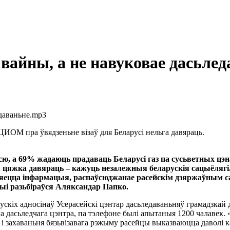
вайны, а не навуковае дасьлед
едаваньне.mp3
ИОМ пра ўвядзеньне візаў для Беларусі нельга давяраць.
сю, а 69% жадаюць прадаваць Беларусі газ па сусьветных цэ
 цяжка давяраць – кажуць незалежныя беларускія сацыёлягі. 
яўляецца інфармацыя, распаўсюджанае расейскім дзяржаўным
ыі разьбіраўся Аляксандар Папко.
ускіх адносінаў Усерасейскі цэнтар дасьледаваньняў грамадзкай
ага дасьледчага цэнтра, па тэлефоне былі апытаныя 1200 чалавек.
 і захаваньня бязьвізавага рэжыму расейцы выказваюцца даволі