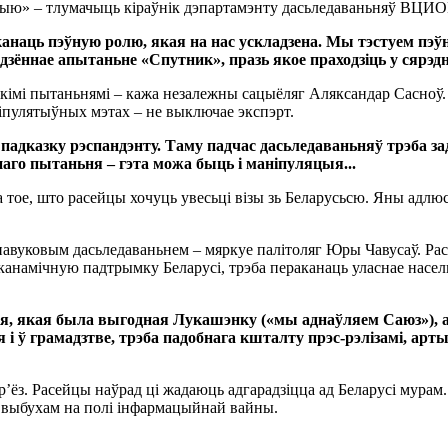
ацыю» – тлумачыць кіраўнік дэпартамэнту дасьледаваньняў ВЦИ
наць пэўную ролю, якая на нас ускладзена. Мы тэстуем пэ
дзённае апытаньне «Спутник», празь якое праходзіць у сярэдні
імі пытаньнямі – кажа незалежны сацыёляг Аляксандар Сасноў. Ка
ніпулятыўных мэтах – не выключае экспэрт.
адказку рэспандэнту. Таму падчас дасьледаваньняў трэба зад
аго пытаньня – гэта можа быць і маніпуляцыя...
тое, што расейцы хочуць увесьці візы зь Беларусьсю. Яны адлю
уковым дасьледаваньнем – мяркуе палітоляг Юры Чавусаў. Расейс
канамічную падтрымку Беларусі, трэба пераканаць уласнае насел
лёгія, якая была выгодная Лукашэнку («мы аднаўляем Саюз»), 
 ў грамадзтве, трэба падобнага кшталту прэс-рэлізамі, арт
з. Расейцы наўрад ці жадаюць адгарадзіцца ад Беларусі мурам.
 выбухам на полі інфармацыйнай вайны.