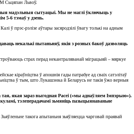
ОМ Сьцяпан Львоў.
ўныя мадэльныя сытуацыі. Мы не маглі ўключыць у
м 5-6 тэмаў у дзень.
лі ў прэс-рэлізе аўтары засяродзілі ўвагу толькі на адным
аваць некалькі пытаньняў, якія з розных бакоў дазволяць
строўваюць страх перад некантраляванай міграцыяй – мяркуе
кае кіраўніцтва ў апошнія гады патрабуе ад сваіх сатэлітаў
ьніцтва ў тым, што Лукашэнка й Беларусь не такія ўжо верныя
а тая, якая зараз выгодная Расеі («мы аднаўляем Імпэрыю»).
ыкуламі, тэлеперадачамі зьмяніць пазыцыянаваньне
 Зьяўленьне такога апытаньня зьяўляецца чарговай праявай