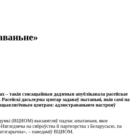
аваньне»
нах – такія сэнсацыйныя дадзеныя апублікавала расейскае
Расейскі дасьледчы цэнтар задаваў пытаньні, якія самі па
 сацыялягічным цэнтрам: адлюстраваньнем настрояў
 думкі (ВЦИОМ) высьвятляў падчас апытаньня, якое
 «Нягледзячы на сяброўства й партнэрства з Беларусьсю, па
 катэгарычна», – паведаміў ВЦИОМ.