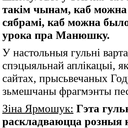
такім чынам, каб можна 
сябрамі, каб можна было
урока пра Манюшку.
У настольныя гульні варта
спэцыяльнай аплікацыі, я
сайтах, прысьвечаных Год
зьмешчаны фрагмэнты пе
Зіна Ярмошук:
Гэта гуль
раскладваюцца розныя к