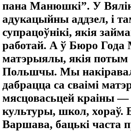
пана Манюшкі”. У Вялік
адукацыйны аддзел, і та
супрацоўнікі, якія зай
работай. А ў Бюро Года
матэрыялы, якія потым 
Польшчы. Мы накіравалі
дабрацца са сваімі мат
мясцовасьцей краіны —
культуры, школ, хораў. Б
Варшава, бацькі часта п