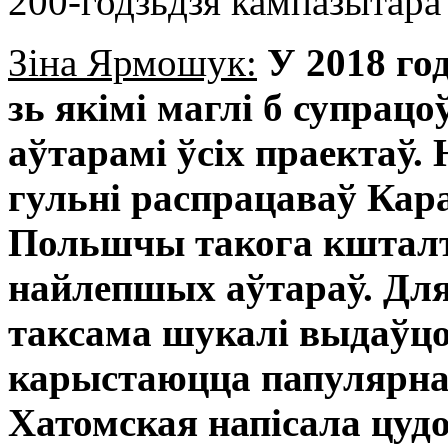
200-годзьдзя кампазытара
Зіна Ярмошук:
У 2018 го
зь якімі маглі б супрац
аўтарамі ўсіх праектаў
гульні распрацаваў Кар
Польшчы такога кшталту
найлепшых аўтараў. Для
таксама шукалі выдаўцоў
карыстаюцца папулярна
Хатомская напісала цу