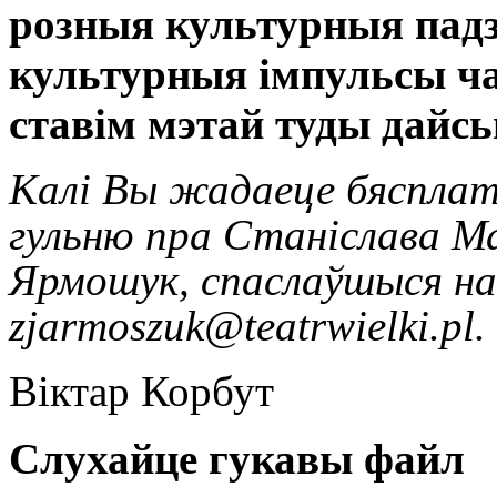
розныя культурныя падз
культурныя імпульсы ча
ставім мэтай туды дайсь
Калі Вы жадаеце бяспла
гульню пра Станіслава М
Ярмошук, спаслаўшыся на
zjarmoszuk@teatrwielki.pl.
Віктар Корбут
Слухайце гукавы файл