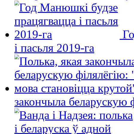
Го
і пасьля 2019-га
закончыла беларускую фі