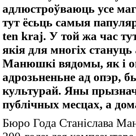
адлюстроўваюць усе ма
тут ёсьць самыя папулярн
ten kraj. У той жа час т
якія для многіх стануць
Манюшкі вядомы, як і оп
адрозьненьне ад опэр, б
культурай. Яны прызнач
публічных месцах, а дом
Бюро Года Станіслава Ма