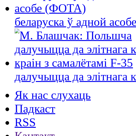
беларуска ў адной асо
далучыцца да элітнага ко
Як нас слухаць
Падкаст
RSS
Кантакт