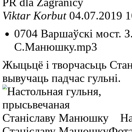
PR dla Zagranicy
Viktar Korbut
04.07.2019 1
0704 Варшаўскі мост. З
С.Манюшку.mp3
Жыцьцё і творчасьць Ста
вывучаць падчас гульні.
На
Станіславу Манюшку
Фота