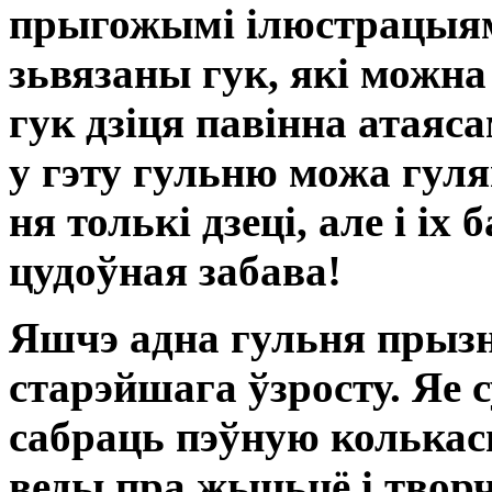
прыгожымі ілюстрацыямі
зьвязаны гук, які можна
гук дзіця павінна атаяса
у гэту гульню можа гул
ня толькі дзеці, але і іх б
цудоўная забава!
Яшчэ адна гульня прызн
старэйшага ўзросту. Яе 
сабраць пэўную колькась
веды пра жыцьцё і тво