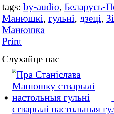
tags:
by-audio
,
Беларусь-
Манюшкі
,
гульні
,
дзеці
,
З
Манюшкa
Print
Слухайце нас
стварылі настольныя гу