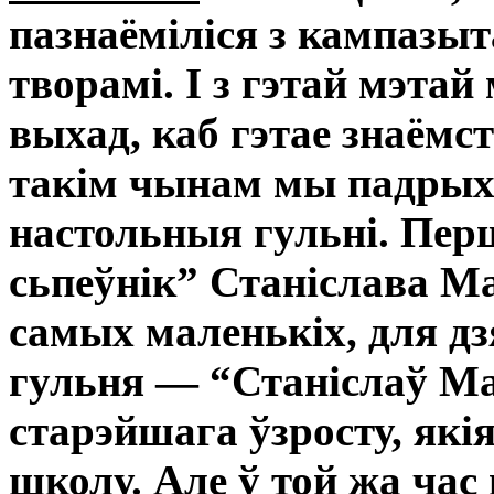
пазнаёміліся з кампазыт
творамі. І з гэтай мэтай
выхад, каб гэтае знаёмст
такім чынам мы падрых
настольныя гульні. Пер
сьпеўнік” Станіслава Ма
самых маленькіх, для дз
гульня — “Станіслаў М
старэйшага ўзросту, як
школу. Але ў той жа ча