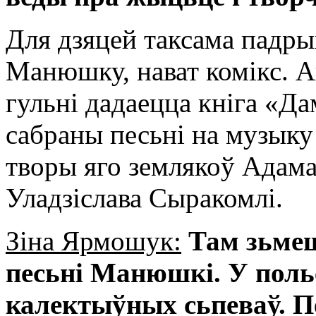
Для дзяцей таксама падры
Манюшку, нават комікс. Ап
гульні дадаецца кніга «Да
сабраны песьні на музыку
творы яго землякоў Адама
Уладзіслава Сыракомлі.
Зіна Ярмошук:
Там зьме
песьні Манюшкі. У поль
калектыўных сьпеваў. 