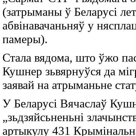
(затрыманы ў Беларусі лет
абвінавачаньняў у нясплац
памеры).
Стала вядома, што ўжо па
Кушнер зьвярнуўся да мі
заявай на атрыманьне стат
У Беларусі Вячаслаў Кушн
„зьдзяйсьненьні злачынст
артыкулу 431 Крымінальна