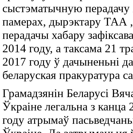
сыстэматычную перадачу х
памерах, дырэктару ТА
перадачы хабару зафіксав
2014 году, а таксама 21 тр
2017 году ў дачыненьні д
беларуская пракуратура с
Грамадзянін Беларусі Вяч
Ўкраіне легальна з канца 
году атрымаў пасьведчань