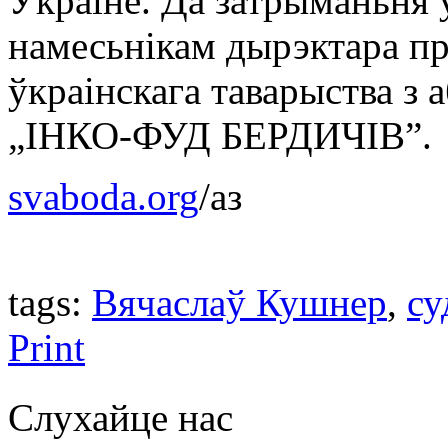
Ўкраіне. Да затрыманьня 
намесьнікам дырэктара пр
ўкраінскага таварыства з
„ІНКО-ФУД БЕРДИЧІВ”.
svaboda.org
/аз
tags:
Вячаслаў Кушнер
,
су
Print
Слухайце нас