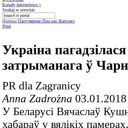
Kanały internetowe »
Szukaj
w serwisie
Навіны
Папулярнае
Пра нас
Кантакт
Print
Украіна пагадзілас
затрыманага ў Чарн
PR dla Zagranicy
Anna Zadrożna
03.01.2018
У Беларусі Вячаслаў Кушн
хабараў у вялікіх памерах