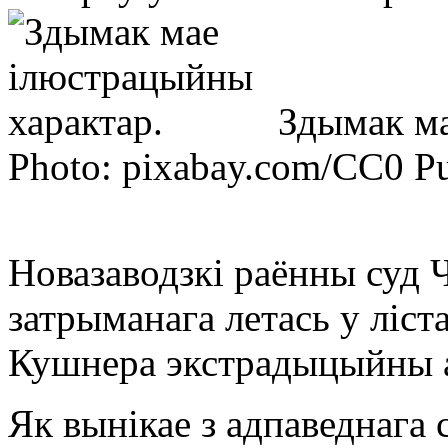
Здымак ма
Photo: pixabay.com/CC0 P
Новазаводзкі раённы суд Ч
затрыманага летась у ліст
Кушнера экстрадыцыйны а
Як вынікае з адпаведнага 