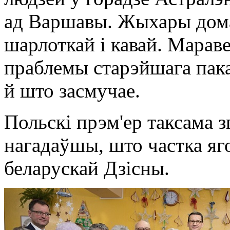
ад Варшавы. Жыхары дома 
шарлоткай і кавай. Мараве
праблемы старэйшага пака
й што засмучае.
Польскі прэм'ер таксама зг
нагадаўшы, што частка яго
беларускай Дзісны.