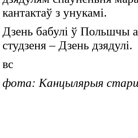
кантактаў з унукамі.
Дзень бабулі ў Польшчы а
студзеня – Дзень дзядулі.
вс
фота: Канцылярыя старш