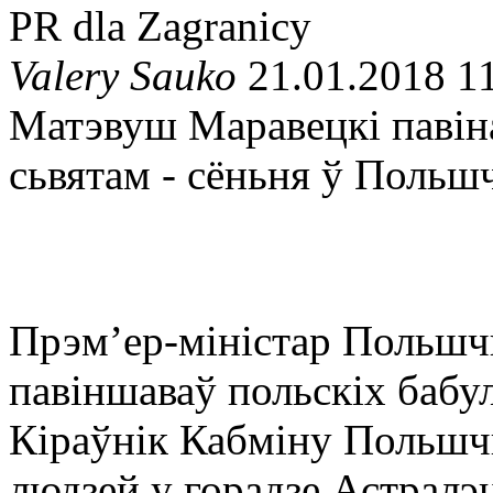
PR dla Zagranicy
Valery Sauko
21.01.2018 1
Матэвуш Маравецкі павіна
сьвятам - сёньня ў Польш
Прэм’ер-міністар Польш
павіншаваў польскіх бабуль
Кіраўнік Кабміну Польш
людзей у горадзе Астралэ