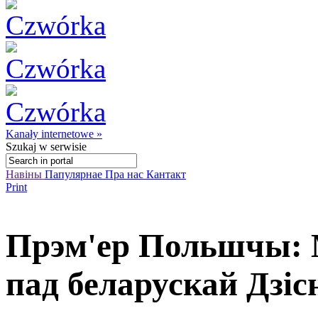
Kanały internetowe »
Szukaj
w serwisie
Навіны
Папулярнае
Пра нас
Кантакт
Print
Прэм'ер Польшчы: М
пад беларускай Дзі