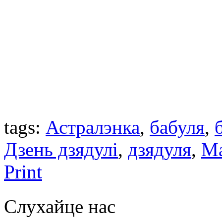
tags:
Астралэнка
,
бабуля
,
Дзень дзядулі
,
дзядуля
,
Ма
Print
Слухайце нас