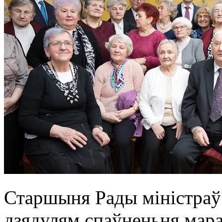
Старшыня Рады міністраў 
дзядулям спаўненьня мара