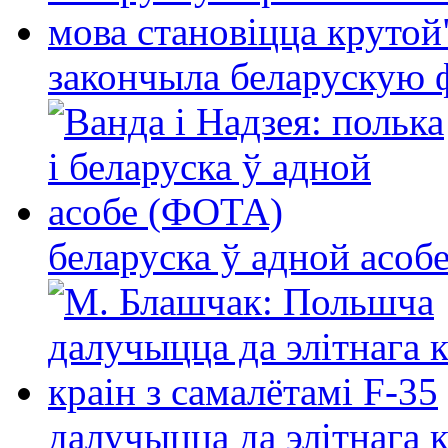
закончыла беларускую фі
беларуска ў адной асо
далучыцца да элітнага ко