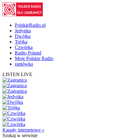
PolskieRadio.pl
Jedynka
Dwójka
Trójka
Czwórka
Radio Poland
Moje Polskie Radio
ramówka
LISTEN LIVE
Kanały internetowe »
Szukaj
w serwisie