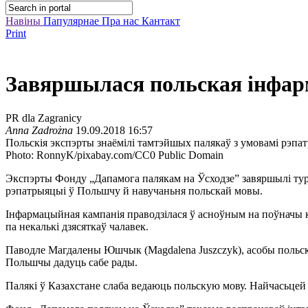
Навіны
Папулярнае
Пра нас
Кантакт
Print
Завяршылася польская інфар
PR dla Zagranicy
Anna Zadrożna
19.09.2018 16:57
Польскія экспэрты знаёмілі тамтэйшых палякаў з умовамі рэпа
Photo: RonnyK/pixabay.com/CC0 Public Domain
Экспэрты Фонду „Дапамога палякам на Ўсходзе” завяршылі турнэ
рэпатрыяцыі ў Польшчу й навучаньня польскай мовы.
Інфармацыйная кампанія праводзілася ў асноўным на поўначы к
па некалькі дзясяткаў чалавек.
Паводле Магдалены Юшчык (Magdalena Juszczyk), асобы польска
Польшчы дадуць сабе рады.
Палякі ў Казахстане слаба ведаюць польскую мову. Найчасьцей