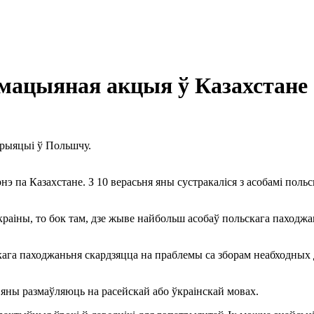
мацыяная акцыя ў Казахстане
трыяцыі ў Польшчу.
 па Казахстане. З 10 верасьня яны сустракаліся з асобамі польс
раіны, то бок там, дзе жыве найбольш асобаў польскага паходжа
га паходжаньня скардзяцца на праблемы са зборам неабходных да
 яны размаўляюць на расейскай або ўкраінскай мовах.