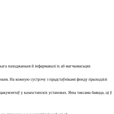
кага паходжаньня й інфармавалі іх аб магчымасьцях
ньня. На кожную сустрэчу з прадстаўнікамі фонду прыходзілi
кумэнтаў у казахстанскіх установах. Яны таксама баяцца, ці ў