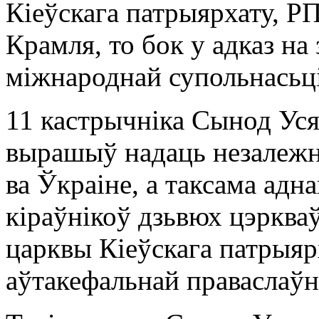
Кіеўскага патрыярхату, Р
Крамля, то бок у адказ на
міжнароднай супольнасьці
11 кастрычніка Сынод Уся
вырашыў надаць незалежн
ва Ўкраіне, а таксама адн
кіраўнікоў дзьвюх цэрква
царквы Кіеўскага патрыяр
аўтакефальнай праваслаў