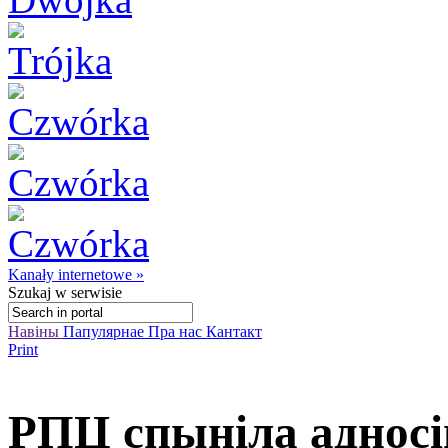
Kanały internetowe »
Szukaj
w serwisie
Навіны
Папулярнае
Пра нас
Кантакт
Print
РПЦ спыніла аднос