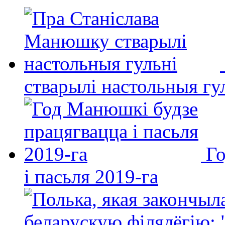
стварылі настольныя гу
Го
і пасьля 2019-га