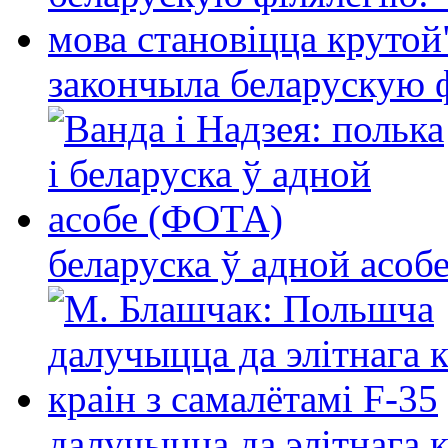
закончыла беларускую фі
беларуска ў адной асо
далучыцца да элітнага ко