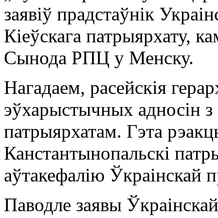
заявіў прадстаўнік Украі
Кіеўскага патрыярхату, 
Сынода РПЦ у Менску.
Нагадаем, расейскія герар
эўхарыстычных адносін з
патрыярхатам. Гэта рэакц
Канстантынопальскі патры
аўтакефалію Ўкраінскай п
Паводле заявы Ўкраінскай