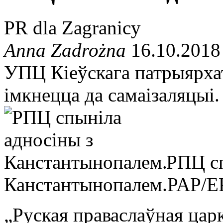
PR dla Zagranicy
Anna Zadrożna
16.10.2018
УПЦ Кіеўскага патрыярхат
імкнецца да самаізаляцыі.
РПЦ сп
Канстантынопалем.
PAP/
„Руская праваслаўная царк