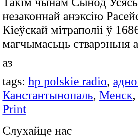
Такім чынам Сынод Усясь
незаконнай анэксію Расей
Кіеўскай мітраполіі ў 1686
магчымасьць стварэньня а
аз
tags:
hp polskie radio
,
адно
Канстантынопаль
,
Менск
Print
Слухайце нас