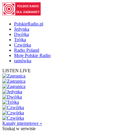
PolskieRadio.pl
Jedynka
Dwójka
Trójka
Czwórka
Radio Poland
Moje Polskie Radio
ramówka
LISTEN LIVE
Kanały internetowe »
Szukaj
w serwisie