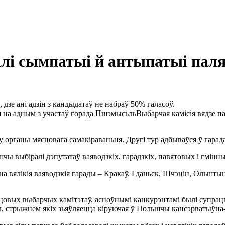
лі сымпатыі й антыпатыі пал
дзе ані адзін з кандыдатаў не набраў 50% галасоў.
Выбарчая камісія вядзе п
органы мясцовага самакіраваньня. Другі тур адбываўся ў гарадах 
ы выбіралі дэпутатаў ваяводзкіх, гарадзкіх, павятовых і гмінных
 на вялікія ваяводзкія гарады – Кракаў, Гданьск, Шчэцін, Ольшты
цовых выбарчых камітэтаў, асноўнымі канкурэнтамі былі супрац
л, стрыжнем якіх зьяўляецца кіруючая ў Польшчы кансэрватыўна-