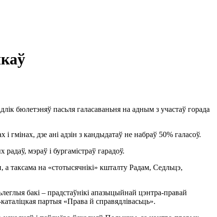
якаў
адлік бюлетэняў пасьля галасаваньня на адным з участаў горада
і гмінах, дзе ані адзін з кандыдатаў не набраў 50% галасоў.
 радаў, мэраў і бургамістраў гарадоў.
н, а таксама на «стотысячнікі» кшталту Радам, Седльцэ,
ьлеглыя бакі – прадстаўнікі апазыцыйнай цэнтра-правай
каталіцкая партыя «Права й справядлівасьць».