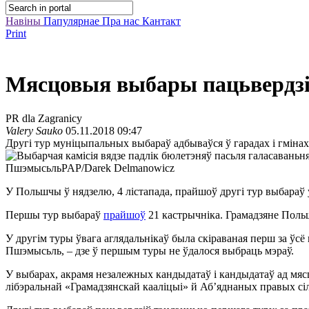
Навіны
Папулярнае
Пра нас
Кантакт
Print
Мясцовыя выбары пацьвердзі
PR dla Zagranicy
Valery Sauko
05.11.2018 09:47
Другі тур муніцыпальных выбараў адбываўся ў гарадах і гмінах, 
Пшэмысьль
PAP/Darek Delmanowicz
У Польшчы ў нядзелю, 4 лістапада, прайшоў другі тур выбараў у 
Першы тур выбараў
прайшоў
21 кастрычніка. Грамадзяне Польшч
У другім туры ўвага аглядальнікаў была скіраваная перш за ўсё
Пшэмысьль, – дзе ў першым туры не ўдалося выбраць мэраў.
У выбарах, акрамя незалежных кандыдатаў і кандыдатаў ад мяс
лібэральнай «Грамадзянскай кааліцыі» й Аб’яднаных правых сі