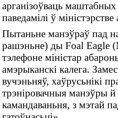
арганізоўваць маштабных 
паведамілі ў міністэрстве
Пытаньне манэўраў пад на
рашэньне) ды Foal Eagle 
тэлефоне міністар абароны
амэрыканскі калега. Заме
вучэньняў, хаўрусьнікі п
трэніровачныя манэўры й 
камандаваньня, з мэтай п
гатоўнасьці».