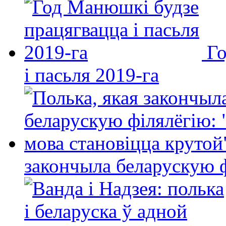
Го
і пасьля 2019-га
закончыла беларускую фі