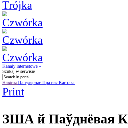
Kanały internetowe »
Szukaj
w serwisie
Навіны
Папулярнае
Пра нас
Кантакт
Print
ЗША й Паўднёвая К