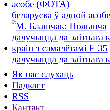
беларуска ў адной асо
далучыцца да элітнага ко
Як нас слухаць
Падкаст
RSS
Кантакт