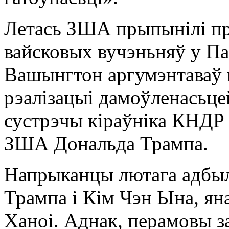
Летась ЗША прыпынілі п
вайсковых вучэньняў у Па
Вашынгтон аргумэнтаваў 
рэалізацыі дамоўленасьце
сустрэчы кіраўніка КНДР
ЗША Дональда Трампа.
Напрыканцы лютага адбыл
Трампа і Кім Чэн Ына, ян
Ханоі. Аднак, перамовы 