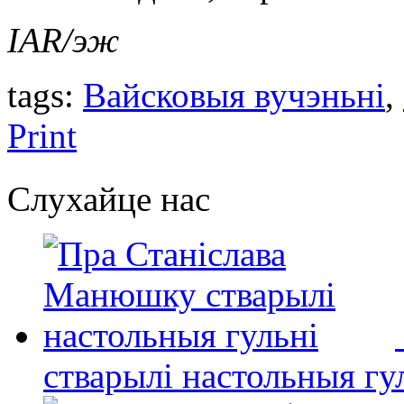
IAR/эж
tags:
Вайсковыя вучэньні
,
Print
Слухайце нас
стварылі настольныя гу