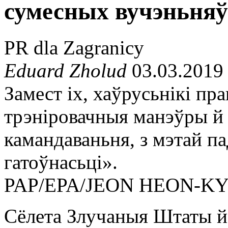
сумесных вучэньняў
PR dla Zagranicy
Eduard Zholud
03.03.2019
Замест іх, хаўрусьнікі пр
трэніровачныя манэўры й 
камандаваньня, з мэтай п
гатоўнасьці».
PAP/EPA/JEON HEON-K
Сёлета Злучаныя Штаты й 