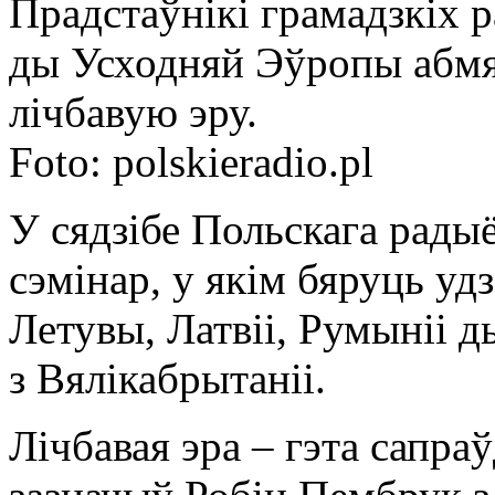
Прадстаўнікі грамадзкіх 
ды Усходняй Эўропы абмя
лічбавую эру.
Foto: polskieradio.pl
У сядзібе Польскага рады
сэмінар, у якім бяруць у
Летувы, Латвіі, Румыніі д
з Вялікабрытаніі.
Лічбавая эра – гэта сапра