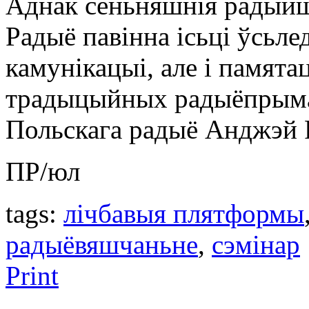
Аднак сёньняшнія радыйшч
Радыё павінна ісьці ўсьле
камунікацыі, але і памята
традыцыйных радыёпрыма
Польскага радыё Анджэй Р
ПР/юл
tags:
лічбавыя плятформы
радыёвяшчаньне
,
сэмінар
Print