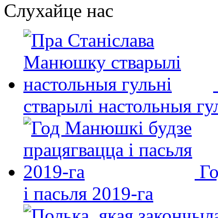
Слухайце нас
стварылі настольныя гу
Го
і пасьля 2019-га