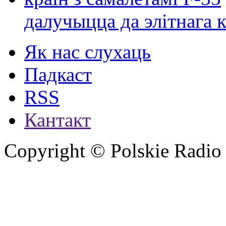
далучыцца да элітнага ко
Як нас слухаць
Падкаст
RSS
Кантакт
Copyright © Polskie Radio