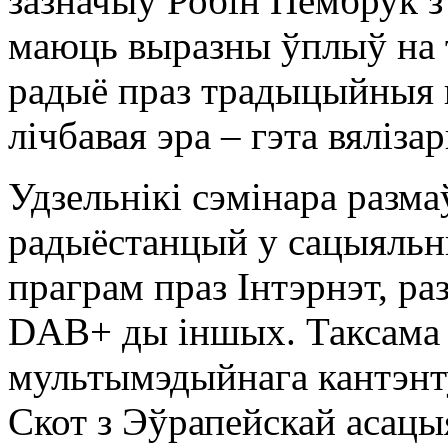
зазначыў Робін Пембрук з 
маюць выразны ўплыў на т
радыё праз традыцыйныя 
лічбавая эра – гэта вяліз
Удзельнікі сэмінара разма
радыёстанцый у сацыяльн
праграм праз Інтэрнэт, р
DAB+ ды іншых. Таксама 
мультымэдыйнага кантэнт
Скот з Эўрапейскай асац