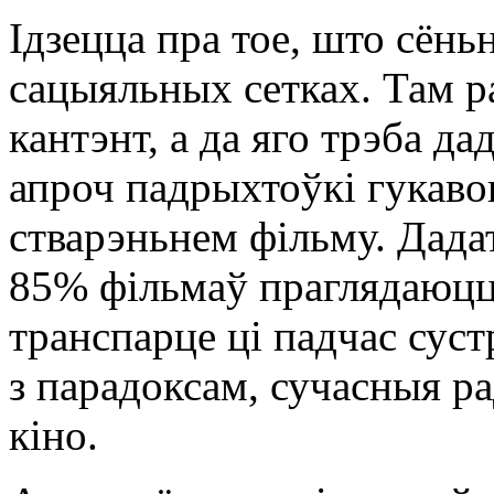
Ідзецца пра тое, што сёнь
сацыяльных сетках. Там 
кантэнт, а да яго трэба да
апроч падрыхтоўкі гукавог
стварэньнем фільму. Дада
85% фільмаў праглядаюцц
транспарце ці падчас сус
з парадоксам, сучасныя р
кіно.