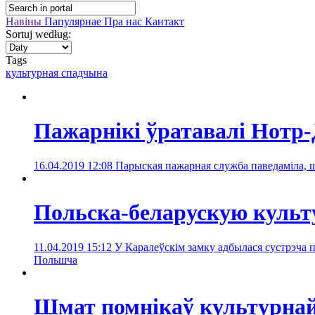
Навіны
Папулярнае
Пра нас
Кантакт
Sortuj według:
Tags
культурная спадчына
Пажарнікі ўратавалі Нотр
16.04.2019 12:08
Парыская пажарная служба паведаміла, 
Польска-беларускую культ
11.04.2019 15:12
У Каралеўскім замку адбылася сустрэча 
Польшчa
Шмат помнікаў культурнай