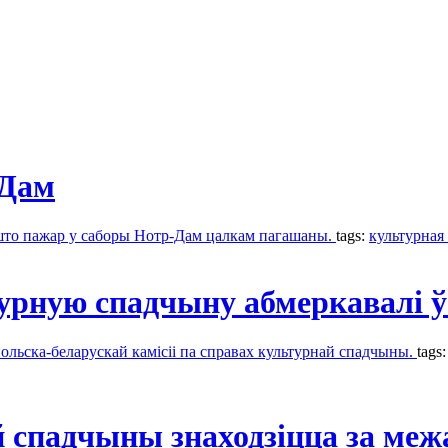
-Дам
што пажар у саборы Нотр-Дам цалкам пагашаны.
tags:
культурная
урную спадчыну абмеркавалі 
польска-беларускай камісіі па справах культурнай спадчыны.
tags
 спадчыны знаходзіцца за меж