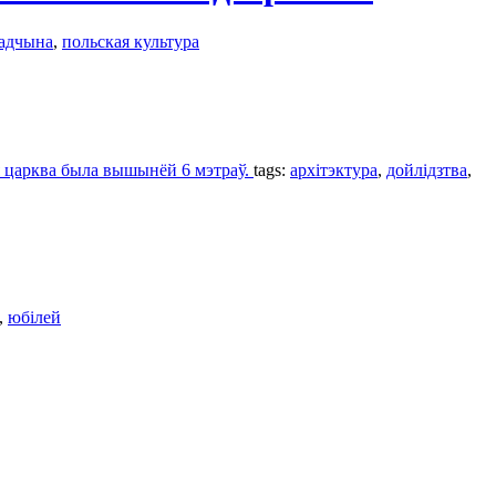
падчына
,
польская культура
я царква была вышынёй 6 мэтраў.
tags:
архітэктура
,
дойлідзтва
,
,
юбілей