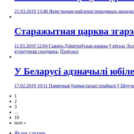
21.03.2019 13:46
Якім чынам найлепш перадаваць маладым
Старажытная царква згарэл
11.03.2019 12:04
Сьвята-Дзімітраўская царква ў вёсцы Ле
культурная спадчына
,
Палесьсe
У Беларусі адзначылі юбіл
17.02.2019 10:11
Памятныя ўрачыстасьці прайшлі ў Шчучын
1
2
3
...
10
next »
Як нас слухаць