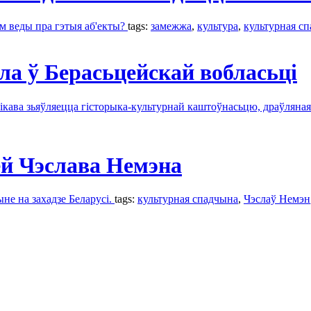
 веды пра гэтыя аб'екты?
tags:
замежжа
,
культура
,
культурная с
а ў Берасьцейскай вобласьці
лікава зьяўляецца гісторыка-культурнай каштоўнасьцю, драўляна
ей Чэслава Немэна
е на захадзе Беларусі.
tags:
культурная спадчына
,
Чэслаў Немэн