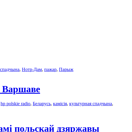
 спадчына
,
Нотр-Дам
,
пажар
,
Парыж
ў Варшаве
:
hp polskie radio
,
Беларусь
,
камісія
,
культурная спадчына
,
амі польскай дзяржавы