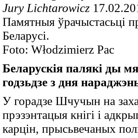
Jury Lichtarowicz
17.02.20
Памятныя ўрачыстасьці п
Беларусі.
Foto: Włodzimierz Pac
Беларускія палякі ды м
годзьдзе з дня нараджэн
У горадзе Шчучын на заха
прэзэнтацыя кнігі і адкр
карцін, прысьвечаных пол