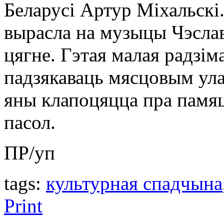
Беларусі Артур Міхальскі.
вырасла на музыцы Чэсла
цягне. Гэтая малая радзім
падзякаваць мясцовым улад
яны клапоцяцца пра памяц
пасол.
ПР/уп
tags:
культурная спадчына
Print