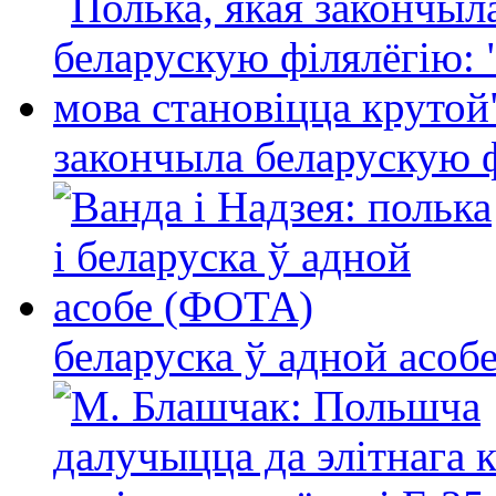
закончыла беларускую фі
беларуска ў адной асо