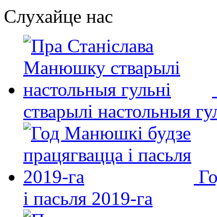
Слухайце нас
стварылі настольныя гу
Го
і пасьля 2019-га