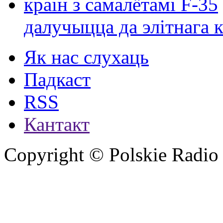
далучыцца да элітнага ко
Як нас слухаць
Падкаст
RSS
Кантакт
Copyright © Polskie Radio