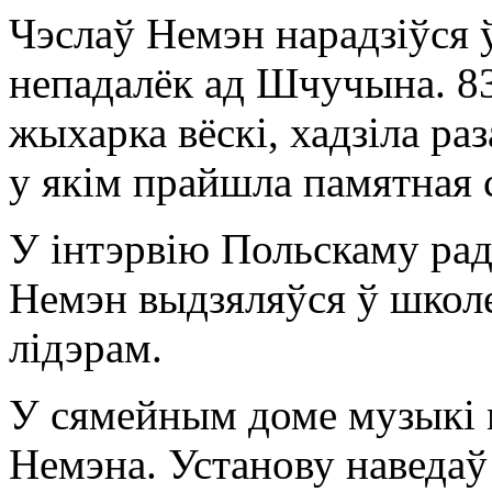
Чэслаў Немэн нарадзіўся 
непадалёк ад Шчучына. 83
жыхарка вёскі, хадзіла раз
у якім прайшла памятная 
У інтэрвію Польскаму рад
Немэн выдзяляўся ў школе
лідэрам.
У сямейным доме музыкі 
Немэна. Установу наведа