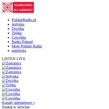
PolskieRadio.pl
Jedynka
Dwójka
Trójka
Czwórka
Radio Poland
Moje Polskie Radio
ramówka
LISTEN LIVE
Kanały internetowe »
Szukaj
w serwisie