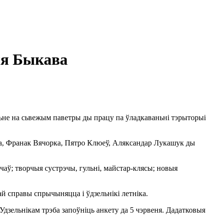
ля Быкава
ньне на сьвежым паветры ды працу па ўладкаваньні тэрыторыі
ава, Франак Вячорка, Пятро Клюеў, Аляксандар Лукашук ды
чаў; творчыя сустрэчы, гульні, майстар-клясы; новыя
й справы спрычыняцца і ўдзельнікі летніка.
Удзельнікам трэба запоўніць анкету да 5 чэрвеня. Дадатковыя