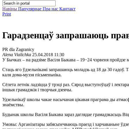
Навіны
Папулярнае
Пра нас
Кантакт
Print
Гарадзенцаў запрашаюць прав
PR dla Zagranicy
Alena Vialichka
25.04.2018 11:30
У Бычках – на радзіме Васіля Быкава – 19−24 чэрвеня пройдзе 
Стаць яго ўдзельнікамі запрашаюць моладзь ад 18 да 30 гадоў
каля дома-музэя пісьменьніка.
Сёлета летнік ладзіцца ў трэці раз. Сярод выступоўцаў і лек
іншыя грамадзкія і творчыя дзеячы.
Удзельнікаў школы чакае насычаная цікавая праграма ды атмасфэ
знаёмствы.
Будынак школы Васіля Быкава зараз даглядае грамадзкасьць Ві
Умовы: Арганізатары забясьпечваюць праезд і харчаваньне ўдзе