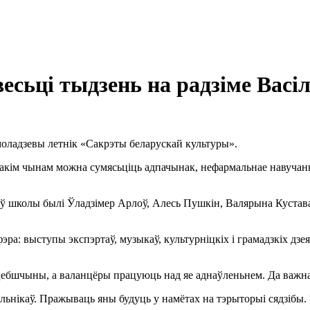
есьці тыдзень на радзіме Васі
моладзевы летнік «Сакрэты беларускай культуры».
. Такім чынам можна сумясьціць адпачынак, нефармальнае навуча
тараў школы былі Ўладзімер Арлоў, Алесь Пушкін, Валярына Куст
ра: выступы экспэртаў, музыкаў, культурніцкіх і грамадзкіх дзея
цебшчыны, а валанцёры працуюць над яе аднаўленьнем. Да важна
льнікаў. Пражываць яны будуць у намётах на тэрыторыі сядзібы. 