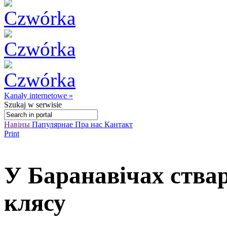
Kanały internetowe »
Szukaj
w serwisie
Навіны
Папулярнае
Пра нас
Кантакт
Print
У Баранавічах ства
клясу