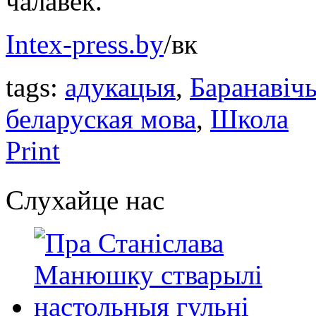
чалавек.
Intex-press.by
/вк
tags:
адукацыя
,
Баранавіч
беларуская мова
,
Школа
Print
Слухайце нас