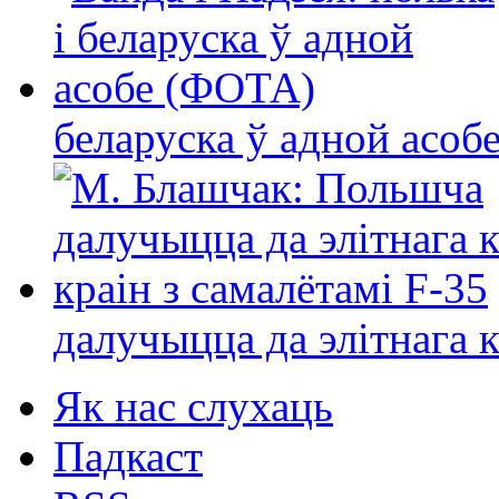
беларуска ў адной асо
далучыцца да элітнага ко
Як нас слухаць
Падкаст