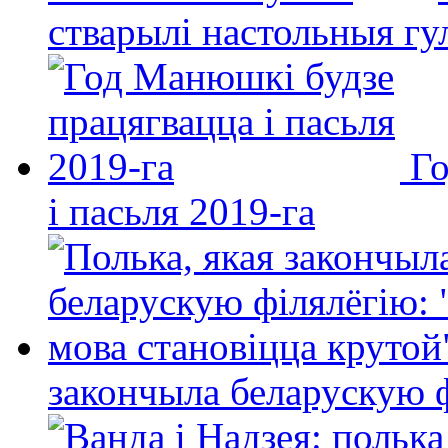
стварылі настольныя гу
Го
і пасьля 2019-га
закончыла беларускую фі