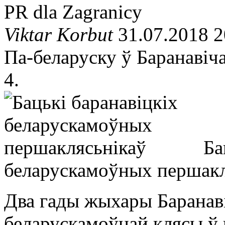
PR dla Zagranicy
Viktar Korbut
31.07.2018 2
Па-беларуску ў Баранавіч
4.
Ба
беларускамоўных першакл
Два гады жыхары Баранаві
беларускамоўнай клясы ў г