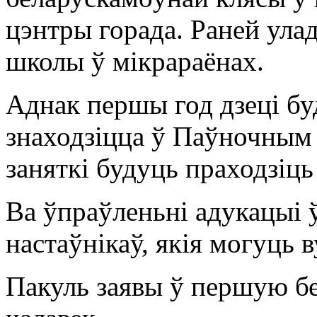
цэнтры горада. Раней ула
школы ў мікрараёнах.
Аднак першы год дзеці бу
знаходзіцца ў Паўночным 
заняткі будуць праходзіць 
Ва ўпраўленьні адукацыі ў
настаўнікаў, якія могуць 
Пакуль заявы ў першую б