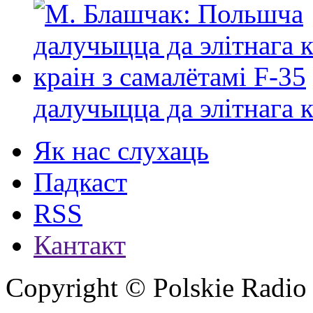
далучыцца да элітнага ко
Як нас слухаць
Падкаст
RSS
Кантакт
Copyright © Polskie Radio