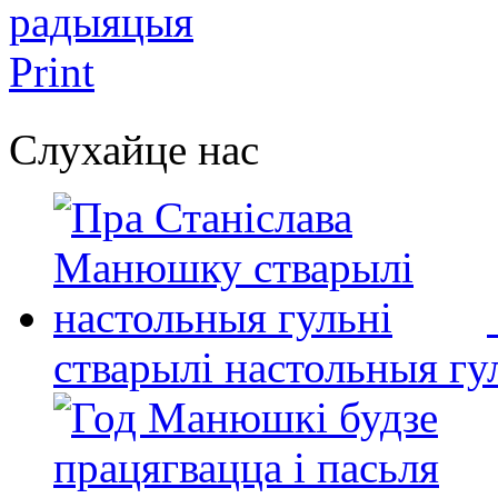
радыяцыя
Print
Слухайце нас
стварылі настольныя гу