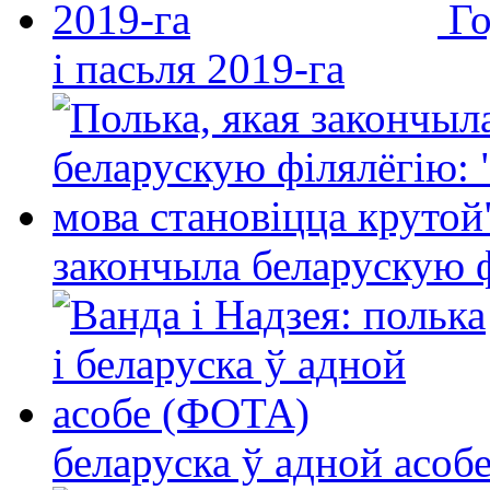
Го
і пасьля 2019-га
закончыла беларускую фі
беларуска ў адной асо