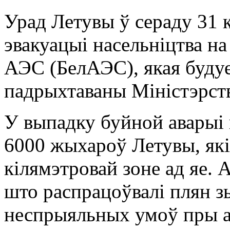
Урад Летувы ў сераду 31 
эвакуацыі насельніцтва на
АЭС (БелАЭС), якая буду
падрыхтаваны Міністэрст
У выпадку буйной аварыі
6000 жыхароў Летувы, які
кілямэтровай зоне ад яе.
што распрацоўвалі плян з
неспрыяльных умоў пры а