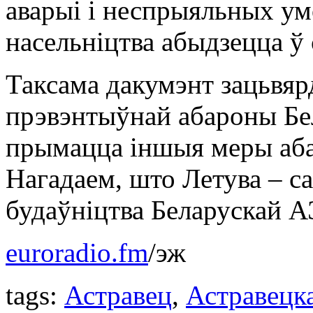
аварыі і неспрыяльных ум
насельніцтва абыдзецца ў 
Таксама дакумэнт зацьвяр
прэвэнтыўнай абароны Бе
прымацца іншыя меры аб
Нагадаем, што Летува – с
будаўніцтва Беларускай А
euroradio.fm
/эж
tags:
Астравец
,
Астравецк