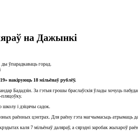
ляраў на Дажынкі
і ды ўпарадкаваць горад.
і
9» накіруюць 18 мільёнаў рублёў.
ндар Бададзін. За гэтыя грошы браслаўскія ўлады хочуць пабуда
-пляцоўку.
 школу і дзіцячы садок.
розных раённых цэнтрах. Для раёну гэта магчымасьць атрымаць д
крэдытах каля 7 мільёнаў даляраў, а сярэдні заробак жыхароў ра