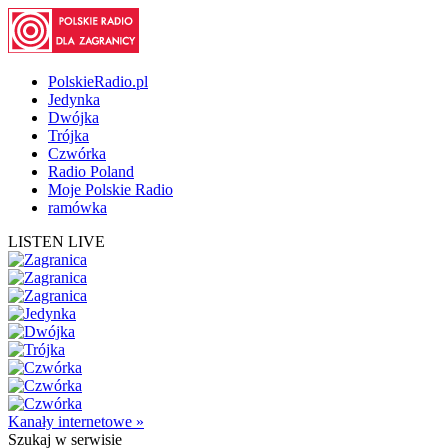
PolskieRadio.pl
Jedynka
Dwójka
Trójka
Czwórka
Radio Poland
Moje Polskie Radio
ramówka
LISTEN LIVE
Kanały internetowe »
Szukaj
w serwisie