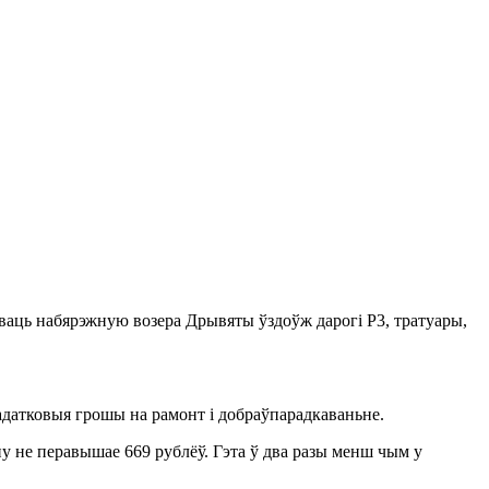
ваць набярэжную возера Дрывяты ўздоўж дарогі Р3, тратуары,
адатковыя грошы на рамонт і добраўпарадкаваньне.
ёну не перавышае 669 рублёў. Гэта ў два разы менш чым у