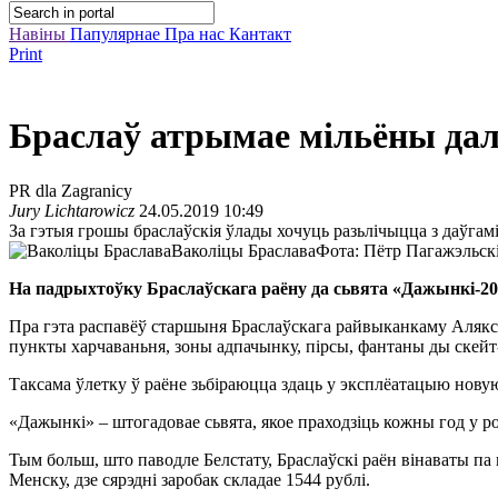
Навіны
Папулярнае
Пра нас
Кантакт
Print
Браслаў атрымае мільёны да
PR dla Zagranicy
Jury Lichtarowicz
24.05.2019 10:49
За гэтыя грошы браслаўскія ўлады хочуць разьлічыцца з даўгам
Ваколіцы Браслава
Фота: Пётр Пагажэльск
На падрыхтоўку Браслаўскага раёну да сьвята «Дажынкі-201
Пра гэта распавёў старшыня Браслаўскага райвыканкаму Алякса
пункты харчаваньня, зоны адпачынку, пірсы, фантаны ды скейт
Таксама ўлетку ў раёне зьбіраюцца здаць у эксплёатацыю новую
«Дажынкі» – штогадовае сьвята, якое праходзіць кожны год у 
Тым больш, што паводле Белстату, Браслаўскі раён вінаваты па 
Менску, дзе сярэдні заробак складае 1544 рублі.