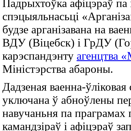
Падрыхтоўка афіцэраў па 
спэцыяльнасьці «Арганіза
будзе арганізавана на ва
ВДУ (Віцебск) і ГрДУ (Го
карэспандэнту
агенцтва 
Міністэрства абароны.
Дадзеная ваенна-ўліковая
уключана ў абноўлены пе
навучаньня па праграмах
камандзіраў і афіцэраў за