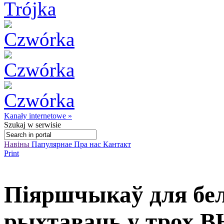
Kanały internetowe »
Szukaj
w serwisie
Навіны
Папулярнае
Пра нас
Кантакт
Print
Піяршчыкаў для бел
рыхтаваць у трох 