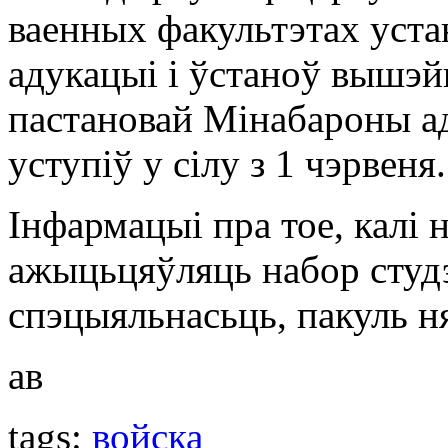
ваенных факультэтах уст
адукацыі і ўстаноў вышэ
пастановай Мінабароны ад
уступіў у сілу з 1 чэрвеня.
Інфармацыі пра тое, калі
ажыцьцяўляць набор студ
спэцыяльнасьць, пакуль н
ав
tags:
войска