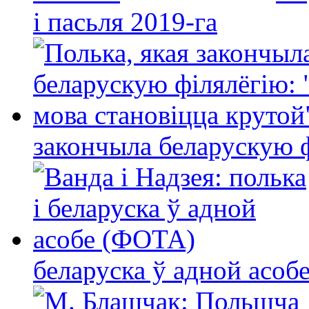
і пасьля 2019-га
закончыла беларускую фі
беларуска ў адной асо