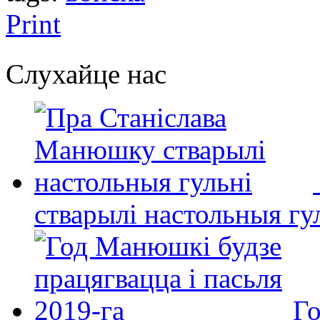
Print
Слухайце нас
стварылі настольныя гу
Го