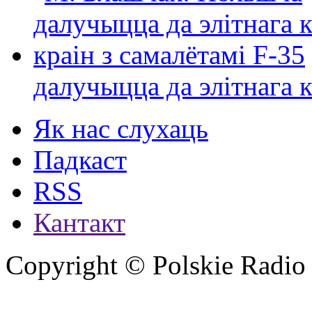
далучыцца да элітнага ко
Як нас слухаць
Падкаст
RSS
Кантакт
Copyright © Polskie Radio