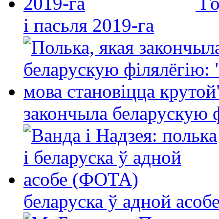
Го
і пасьля 2019-га
закончыла беларускую фі
беларуска ў адной асо