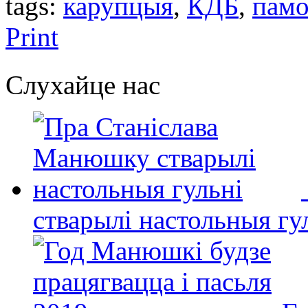
tags:
карупцыя
,
КДБ
,
памо
Print
Слухайце нас
стварылі настольныя гу