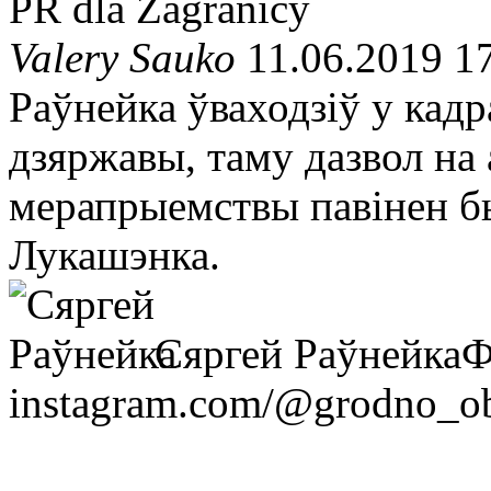
PR dla Zagranicy
Valery Sauko
11.06.2019 1
Раўнейка ўваходзіў у кадр
дзяржавы, таму дазвол н
мерапрыемствы павінен бы
Лукашэнка.
Сяргей Раўнейка
Ф
instagram.com/@grodno_o