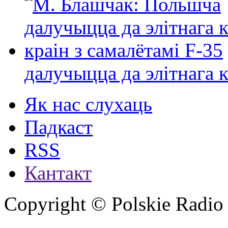
далучыцца да элітнага ко
Як нас слухаць
Падкаст
RSS
Кантакт
Copyright © Polskie Radio