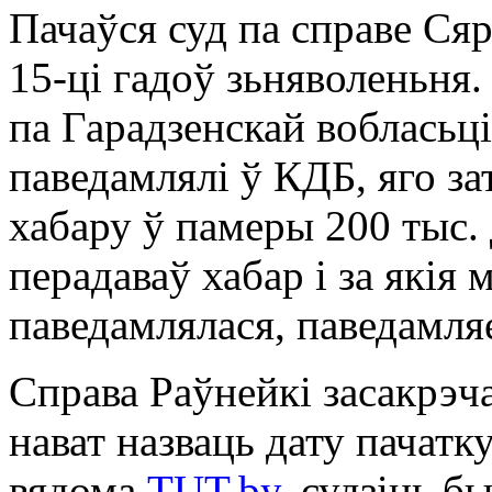
Пачаўся суд па справе Сяр
15-ці гадоў зьняволеньня
па Гарадзенскай вобласьці
паведамлялі ў КДБ, яго з
хабару ў памеры 200 тыс. 
перадаваў хабар і за якія 
паведамлялася, паведамл
Справа Раўнейкі засакрэч
нават назваць дату пачатку
вядома
TUT.by
, судзіць б