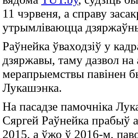
11 чэрвеня, а справу заса
утрымліваюцца дзяржаўны
Раўнейка ўваходзіў у кадр
дзяржавы, таму дазвол н
мерапрыемствы павінен бы
Лукашэнка.
На пасадзе памочніка Лу
Сяргей Раўнейка прабыў а
2015, а ўжо ў 2016-м, па