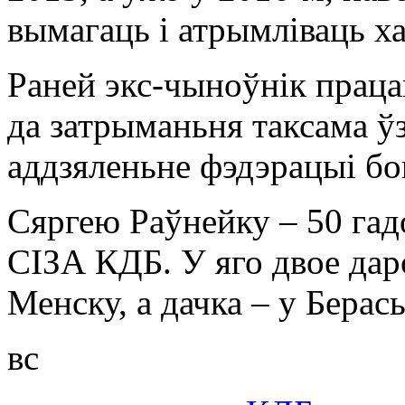
вымагаць і атрымліваць ха
Раней экс-чыноўнік праца
да затрыманьня таксама ў
аддзяленьне фэдэрацыі бо
Сяргею Раўнейку – 50 гад
СІЗА КДБ. У яго двое дар
Менску, а дачка – у Берась
вс