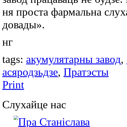
ня проста фармальна слух
довады».
нг
tags:
акумулятарны завод
,
асяродзьдзе
,
Пратэсты
Print
Слухайце нас