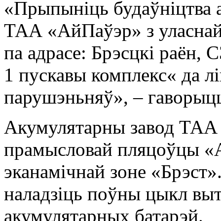
«Прыпыніць будаўніцтва 
ТАА «АйПаўэр» з уласнай
па адрасе: Брэсцкі раён, 
1 пускавы комплекс« да л
парушэньняў», – гаворыцц
Акумулятарны завод ТАА
прамысловай пляцоўцы «А
эканамічнай зоне «Брэст»
наладзіць поўны цыкл выт
акумулятарных батарэй.