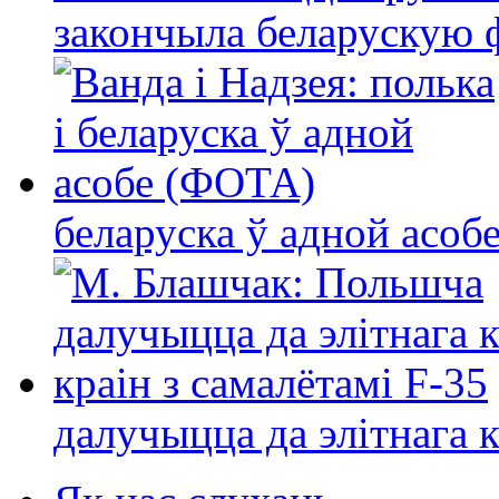
закончыла беларускую фі
беларуска ў адной асо
далучыцца да элітнага ко