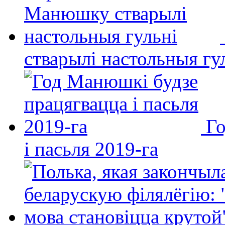
стварылі настольныя гу
Го
і пасьля 2019-га