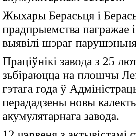
Жыхары Берасьця і Берась
прадпрыемства пагражае і
выявілі шэраг парушэньня
Праціўнікі завода з 25 л
зьбіраюцца на плошчы Лені
гэтага года ў Адміністра
перададзены новы калекты
акумулятарнага завода.
12 чэрвеня з актывістамі