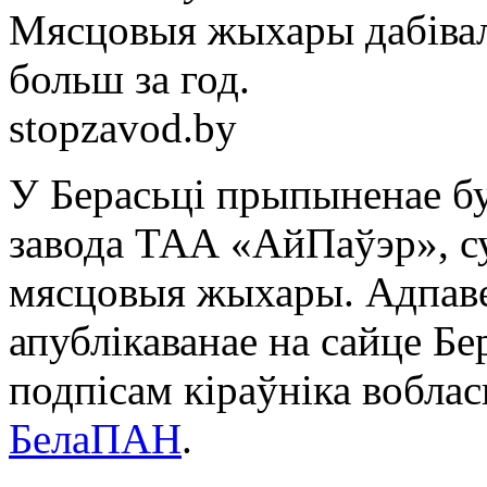
Мясцовыя жыхары дабівал
больш за год.
stopzavod.by
У Берасьці прыпыненае бу
завода ТАА «АйПаўэр», су
мясцовыя жыхары. Адпаве
апублікаванае на сайце Бе
подпісам кіраўніка воблас
БелаПАН
.