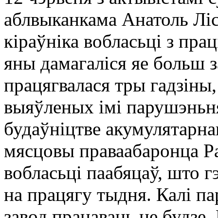
аблвыканкама Анатоль Ліс
кіраўніка вобласьці з прац
яны дамагаліся яе больш з
працягвалася тры гадзіны
выяўленых імі парушэньня
будаўніцтве акумулятарна
мясцовы праваабаронца Ра
вобласьці паабяцаў, што 
на працягу тыдня. Калі п
завод працаваць не будзе.