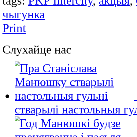
tags:
PKP Intercity
,
акцыя
,
чыгунка
Print
Слухайце нас
стварылі настольныя гу