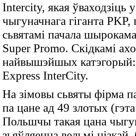
Intercity, якая ўваходзіць
чыгуначнага гіганта PKP, 
сьвятамі пачала шырокам
Super Promo. Скідкамі ах
найвышэйшых катэгорый: E
Express InterCity.
На зімовы сьвяты фірма п
па цане ад 49 злотых (гэт
Польшчы такая цана чыгун
зьяўляецца вельмі нізкай,