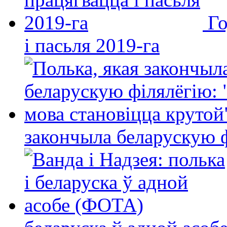
Го
і пасьля 2019-га
закончыла беларускую фі