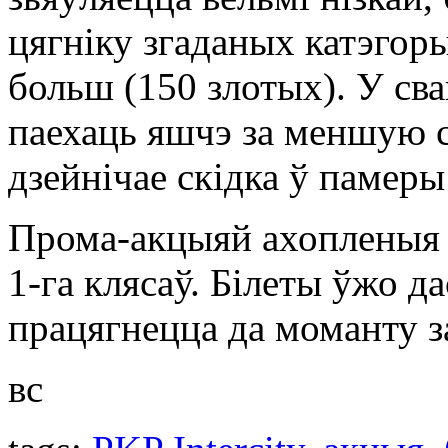
цягніку згаданых катэгоры
больш (150 злотых). У св
паехаць яшчэ за меншую с
дзейнічае скідка ў памеры
Прома-акцыяй ахопленыя бі
1-га клясаў. Білеты ўжо 
працягнецца да моманту з
вс