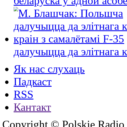
беларуска ў адной асо
далучыцца да элітнага ко
Як нас слухаць
Падкаст
RSS
Кантакт
Copyright © Polskie Radio