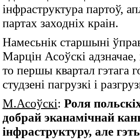
інфраструктура партоў, а
партах заходніх краін.
Намесьнік старшыні ўпра
Марцін Асоўскі адзначае, 
то першы квартал гэтага 
студзені пагрузкі і разгруз
М.Асоўскі
:
Роля польскіх
добрай эканамічнай кан
інфраструктуру, але гэ