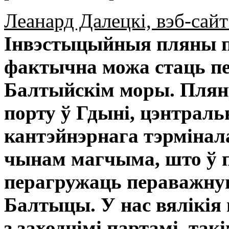
Леанард Далецкі, вэб-сай
Інвэстыцыйныя пляны 
фактычна можа стаць п
Балтыйскім моры. Пляну
порту ў Гдыні, цэнтраль
кантэйнэрнага тэрмінала
чынам магчыма, што ў п
перагружаць пераважную
Балтыцы. У нас вялікія
з заходнімі партамі, так