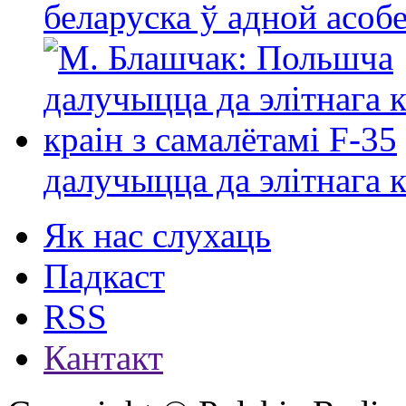
беларуска ў адной асо
далучыцца да элітнага ко
Як нас слухаць
Падкаст
RSS
Кантакт