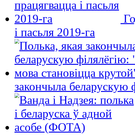
Го
і пасьля 2019-га
закончыла беларускую фі