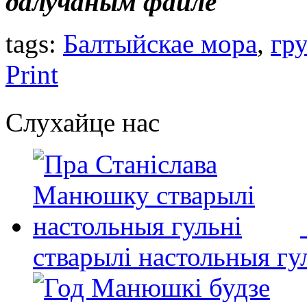
далучаным файле
tags:
Балтыйскаe мора
,
гру
Print
Слухайце нас
стварылі настольныя гу