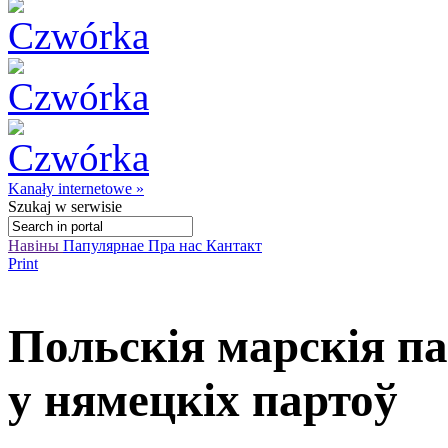
Kanały internetowe »
Szukaj
w serwisie
Навіны
Папулярнае
Пра нас
Кантакт
Print
Польскія марскія п
у нямецкіх партоў