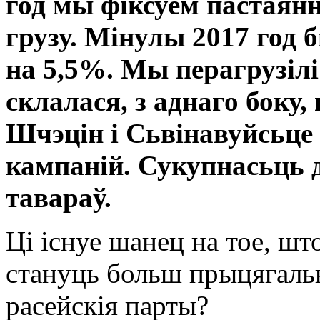
год мы фіксуем пастаян
грузу. Мінулы 2017 год 
на 5,5%. Мы перагрузілі
склалася, з аднаго боку
Шчэцін і Сьвінавуйсьце
кампаній. Сукупнасьць 
тавараў.
Ці існуе шанец на тое, шт
стануць больш прыцягаль
расейскія парты?