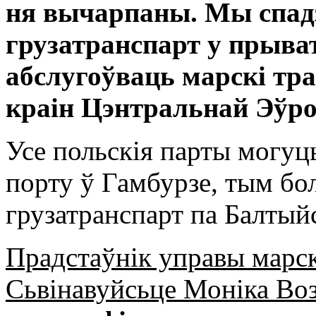
ня вычарпаны. Мы спад
грузатранспарт у прыват
абслугоўваць марскі тр
краін Цэнтральнай Эўр
Усе польскія парты могуц
порту ў Гамбурзе, тым бо
грузатранспарт па Балтый
Прадстаўнік управы марск
Сьвінавуйсьце Моніка Воз