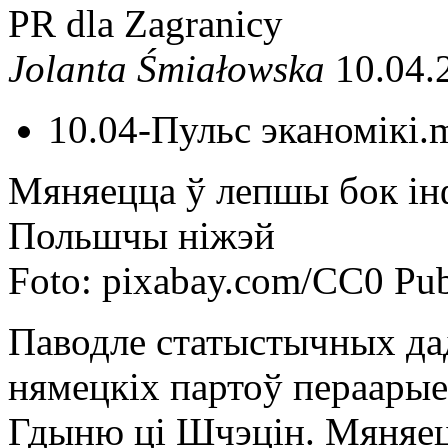
PR dla Zagranicy
Jolanta Śmiałowska
10.04.
10.04-Пульс эканомікі.
Мяняецца ў лепшы бок інф
Польшчы ніжэй
Foto: pixabay.com/CC0 Pu
Паводле статыстычных дад
нямецкіх партоў пераарые
Гдыню ці Шчэцін. Мяняец