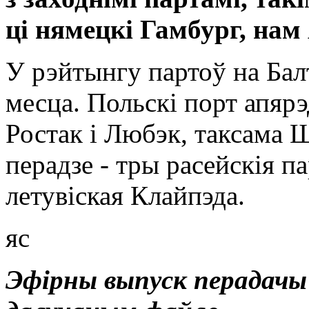
ці нямецкі Гамбург, нам
У рэйтынгу партоў на Ба
месца. Польскі порт апярэ
Ростак і Любэк, таксама Ш
перадзе - тры расейскія п
летувіская Клайпэда.
яс
Эфірны выпуск перадачы 