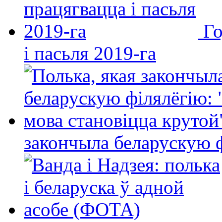
Го
і пасьля 2019-га
закончыла беларускую фі