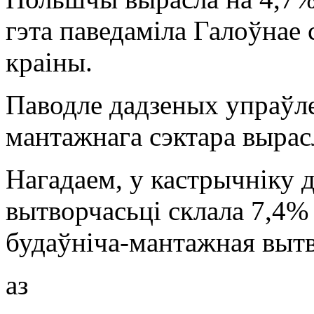
гэта паведаміла Галоўнае
краіны.
Паводле дадзеных упраўле
мантажнага сэктара вырасл
Нагадаем, у кастрычніку
вытворчасьці склала 7,4% 
будаўніча-мантажная вытв
аз