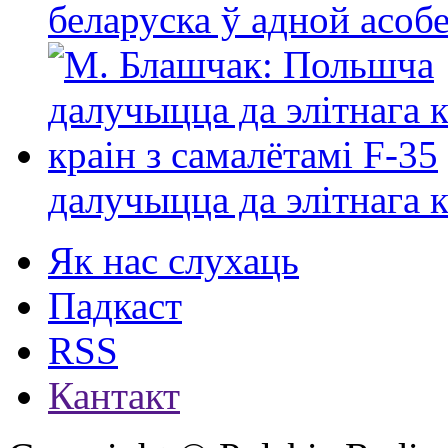
беларуска ў адной асо
далучыцца да элітнага ко
Як нас слухаць
Падкаст
RSS
Кантакт