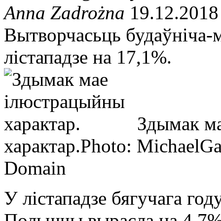
Anna Zadrożna
19.12.2018
Вытворчасьць будаўніча-м
лістападзе на 17,1%.
Здымак м
характар.
Photo: MichaelGa
Domain
У лістападзе бягучага го
Польшчы вырасла на 4,7%