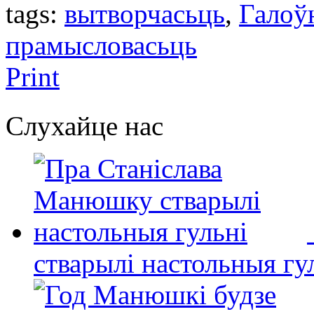
tags:
вытворчасьць
,
Галоў
прамысловасьць
Print
Слухайце нас
стварылі настольныя гу