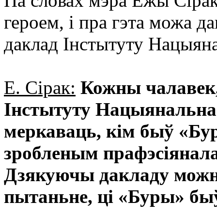
Па словах мэра Ежы Сірак
героем, і пра гэта можа д
даклад Інстытуту Нацыян
Е. Сірак:
Кожны чалавек,
Інстытуту Нацыянальна
меркаваць, кім быў «Бу
зробленым прафэсіянала
Дзякуючы дакладу можна
пытаньне, ці «Буры» быў