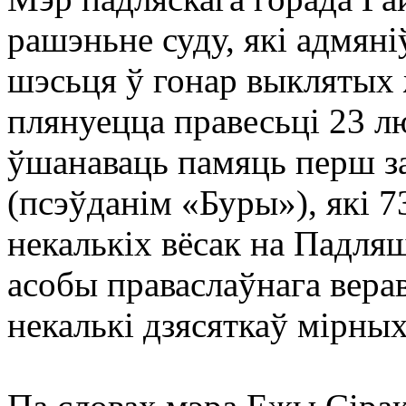
рашэньне суду, які адмяні
шэсьця ў гонар выклятых 
плянуецца правесьці 23 лю
ўшанаваць памяць перш за
(псэўданім «Буры»), які 7
некалькіх вёсак на Падля
асобы праваслаўнага вера
некалькі дзясяткаў мірных