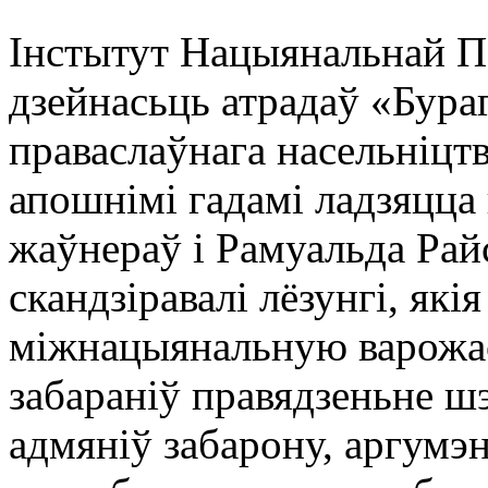
Інстытут Нацыянальнай Па
дзейнасьць атрадаў «Бура
праваслаўнага насельніцт
апошнімі гадамі ладзяцца
жаўнераў і Рамуальда Райс
скандзіравалі лёзунгі, які
міжнацыянальную варожас
забараніў правядзеньне шэ
адмяніў забарону, аргумэ