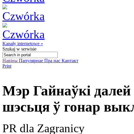
Kanały internetowe »
Szukaj
w serwisie
Навіны
Папулярнае
Пра нас
Кантакт
Print
Мэр Гайнаўкі далей
шэсьця ў гонар вык
PR dla Zagranicy