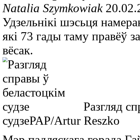
Natalia Szymkowiak
20.02.
Удзельнікі шэсьця намера
які 73 гады таму правёў з
вёсак.
Разгляд сп
судзе
PAP/Artur Reszko
Мэр падляскага горада Га