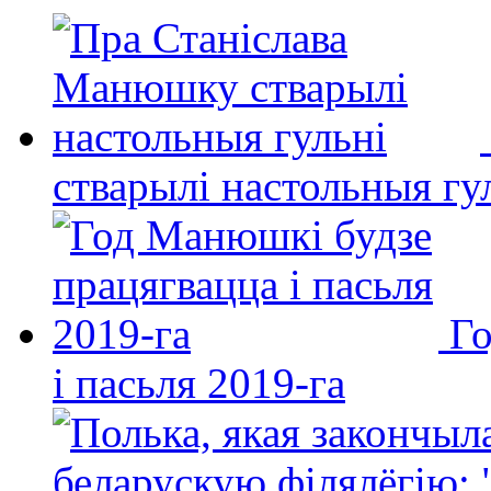
стварылі настольныя гу
Го
і пасьля 2019-га