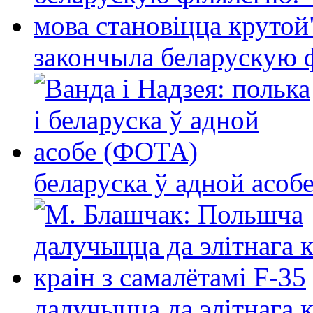
закончыла беларускую фі
беларуска ў адной асо
далучыцца да элітнага ко