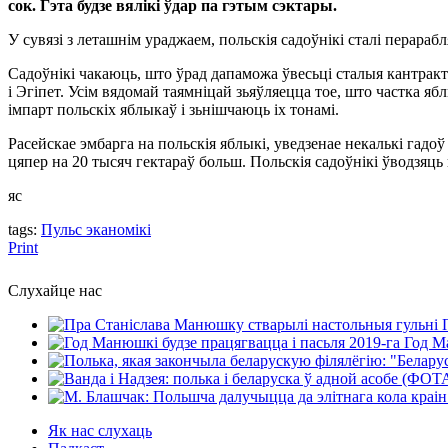
сок. Гэта будзе вялікі ўдар па гэтым сэктары.
У сувязі з леташнім ураджаем, польскія садоўнікі сталі перара
Садоўнікі чакаюць, што ўрад дапаможа ўвесьці сталыя кантрак
і Эгіпет. Усім вядомай таямніцай зьяўляецца тое, што частка 
імпарт польскіх яблыкаў і зьнішчаюць іх тонамі.
Расейскае эмбарга на польскія яблыкі, уведзенае некалькі гадо
цяпер на 20 тысяч гектараў больш. Польскія садоўнікі ўводзяць 
яс
tags:
Пульс эканомікі
Print
Слухайце нас
Год Ма
Як нас слухаць