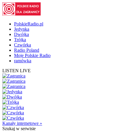
PolskieRadio.pl
Jedynka
Dwójka
Trójka
Czwórka
Radio Poland
Moje Polskie Radio
ramówka
LISTEN LIVE
Kanały internetowe »
Szukaj
w serwisie