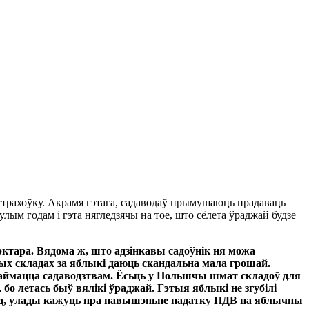
 страхоўку. Акрамя гэтага, садаводаў прымушаюць прадаваць
лым годам і гэта нягледзячы на тое, што сёлета ўраджай будзе
эктара. Вядома ж, што адзінкавы садоўнік ня можа
ых складах за яблыкі даюць скандальна мала грошай.
а займацца садаводзтвам. Ёсьць у Польшчы шмат складоў для
бо летась быў вялікі ўраджай. Гэтыя яблыкі не згубілі
ыклад, улады кажуць пра павышэньне падатку ПДВ на яблычны