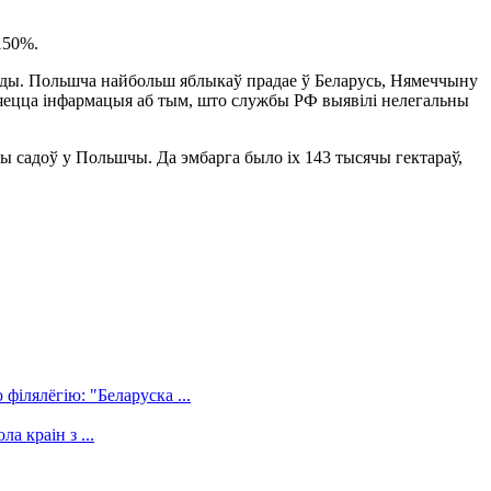
150%.
лады. Польшча найбольш яблыкаў прадае ў Беларусь, Нямеччыну
ўляецца інфармацыя аб тым, што службы РФ выявілі нелегальны
чы садоў у Польшчы. Да эмбарга было іх 143 тысячы гектараў,
філялёгію: "Беларуска ...
а краін з ...