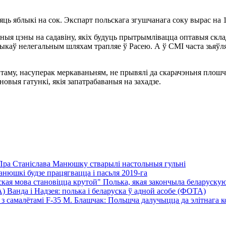
бляць яблыкі на сок. Экспарт польскага згушчанага соку вырас на 
тныя цэны на садавіну, якіх будуць прытрымлівацца оптавыя ск
яблыкаў нелегальным шляхам трапляе ў Расею. А ў СМІ часта зья
ў таму, насуперак меркаваньням, не прывялі да скарачэньня плош
новыя гатункі, якія запатрабаваныя на захадзе.
Пра Станіслава Манюшку стварылі настольныя гульні
нюшкі будзе працягвацца і пасьля 2019-га
Полька, якая закончыла беларускую 
Ванда і Надзея: полька і беларуска ў адной асобе (ФОТА)
М. Блашчак: Польшча далучыцца да элітнага кол