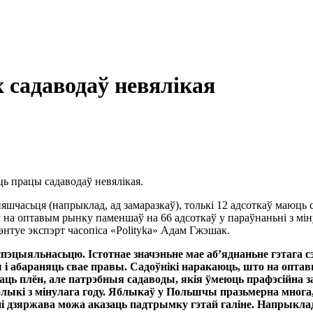
 садаводаў невялікая
ь працы садаводаў невялікая.
яшчасьця (напрыклад, ад замаразкаў), толькі 12 адсоткаў маюць
у на оптавым рынку паменшаў на 66 адсоткаў у параўнаньні з міну
нтуе экспэрт часопіса «Polityka» Адам Гжэшак.
пэцыяльнасьцю. Істотнае значэньне мае аб’яднаньне гэтага с
і абараняць свае правы. Садоўнікі наракаюць, што на оптав
біраць плён, але патрэбныя садаводы, якія ўмеюць прафэсійн
лыкі з мінулага году. Яблыкаў у Польшчы празьмерна многа, 
тупені дзяржава можа аказаць падтрымку гэтай галіне. Напр