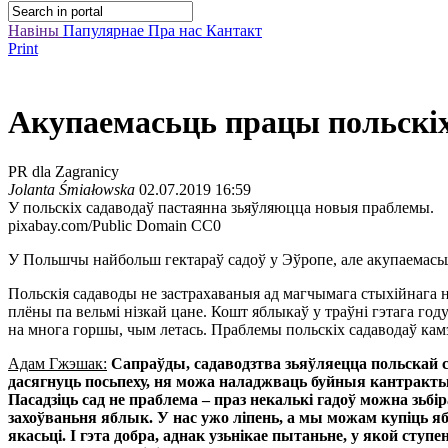
Навіны
Папулярнае
Пра нас
Кантакт
Print
Акупаемасьць працы польскіх
PR dla Zagranicy
Jolanta Śmiałowska
02.07.2019 16:59
У польскіх садаводаў пастаянна зьяўляюцца новыя праблемы.
pixabay.com/Public Domain CC0
У Польшчы найбольш гектараў садоў у Эўропе, але акупаемасьц
Польскія садаводы не застрахаваныя ад магчымага стыхійнага н
плёны па вельмі нізкай цане. Кошт яблыкаў у траўні гэтага год
на многа горшы, чым летась. Праблемы польскіх садаводаў камэ
Адам Гжэшак:
Сапраўды, садаводзтва зьяўляецца польскай с
дасягнуць посьпеху, ня можа наладжваць буйныя кантракты 
Пасадзіць сад не праблема – праз некалькі гадоў можна зь
захоўваньня яблык. У нас ужо ліпень, а мы можам купіць яб
якасьці. І гэта добра, аднак узьнікае пытаньне, у якой с