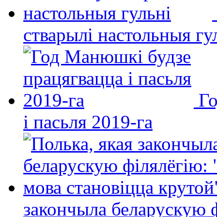
стварылі настольныя гу
Го
і пасьля 2019-га
закончыла беларускую фі