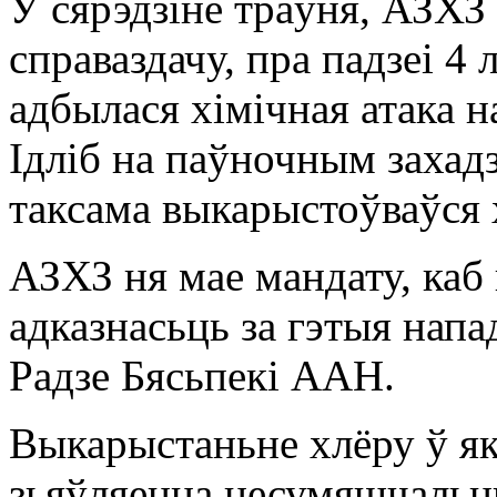
У сярэдзіне траўня, АЗХЗ
справаздачу, пра падзеі 4
адбылася хімічная атака н
Ідліб на паўночным захадз
таксама выкарыстоўваўся 
АЗХЗ ня мае мандату, каб
адказнасьць за гэтыя напа
Радзе Бясьпекі ААН.
Выкарыстаньне хлёру ў як
зьяўляецца несумяшчальн