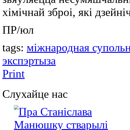
хімічнай зброі, які дзейні
ПР/юл
tags:
міжнародная суполь
экспэртызa
Print
Слухайце нас