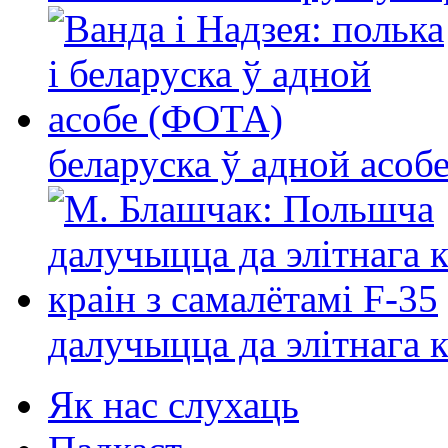
беларуска ў адной асо
далучыцца да элітнага ко
Як нас слухаць