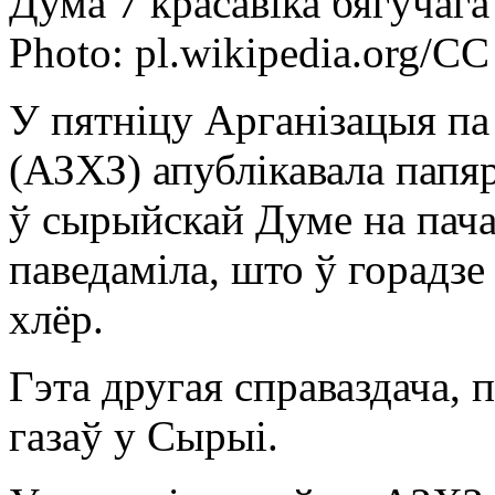
Дума 7 красавіка бягучага
Photo: pl.wikipedia.org/C
У пятніцу Арганізацыя па 
(АЗХЗ) апублікавала папя
ў сырыйскай Думе на пача
паведаміла, што ў горадз
хлёр.
Гэта другая справаздача,
газаў у Сырыі.