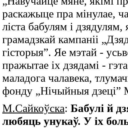
„Навучайце мяне, якімі пр
раскажыце пра мінулае, ча
ліста бабулям і дзядулям,
грамадзкай кампаніі „Дзя
гісторыя”. Яе мэтай - ус
пражытае іх дзядамі - гэт
маладога чалавека, тлумач
фонду „Нічыйныя дзеці” 
М.Сайкоўска
:
Бабулі й дз
любяць унукаў. У іх бол