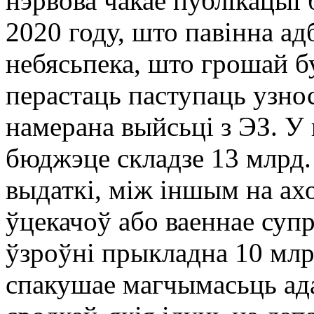
нэрвова чакае публікацыі
2020 году, што павінна ад
небясьпека, што грошай б
перастаць паступаць узнос
намерана выйсьці з ЭЗ. У
бюджэце складзе 13 млрд. 
выдаткі, між іншым на ах
ўцекачоў або ваеннае суп
ўзроўні прыкладна 10 млр
спакушае магчымасьць ад