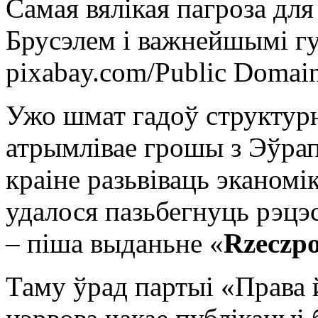
Самая вялікая пагроза для
Брусэлем і важнейшымі гу
pixabay.com/Public Domai
Ужо шмат гадоў структур
атрымлівае грошы з Эўрап
краіне разьвіваць эканом
удалося пазьбегнуць рэцэс
– піша выданьне «
Rzeczpo
Таму ўрад партыі «Права й