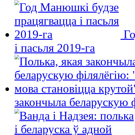
Го
і пасьля 2019-га
закончыла беларускую фі