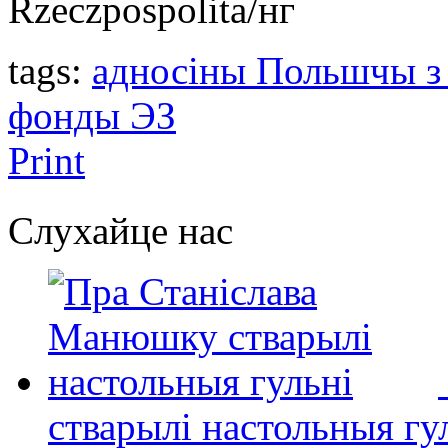
Rzeczpospolita/нг
tags:
адносіны Польшчы з
фонды ЭЗ
Print
Слухайце нас
стварылі настольныя гу