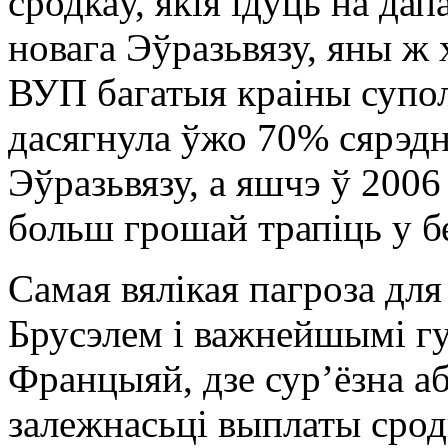
сродкаў, якія ідуць на да
новага Эўразьвязу, яны ж 
ВУП багатыя краіны супо
дасягнула ўжо 70% сярэд
Эўразьвязу, а яшчэ ў 2006
больш грошай трапіць у 
Самая вялікая пагроза дл
Брусэлем і важнейшымі г
Францыяй, дзе сур’ёзна а
залежнасьці выплаты срод