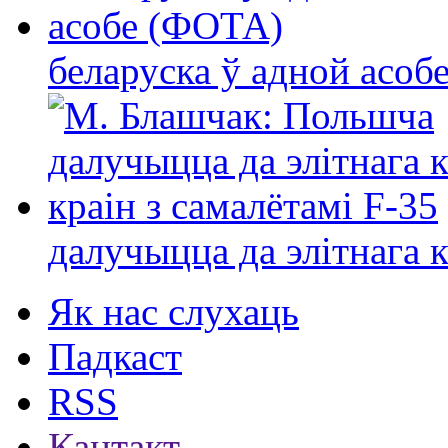
беларуска ў адной асо
далучыцца да элітнага ко
Як нас слухаць
Падкаст
RSS
Кантакт