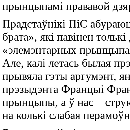
прынцыпамі прававой дзяр
Прадстаўнікі ПіС абураюц
брата», які павінен тольк
«элемэнтарных прынцыпаў»
Але, калі летась былая п
прывяла гэты аргумэнт, ян
прэзыдэнта Францыі Фран
прынцыпы, а ў нас – стру
на колькі слабая перамоўн