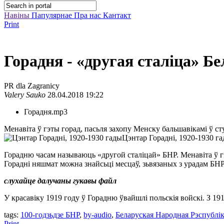
Навіны
Папулярнае
Пра нас
Кантакт
Print
Горадня - «другая сталіца» Б
PR dla Zagranicy
Valery Sauko
28.04.2018 19:22
Горадня.mp3
Менавіта ў гэты горад, пасьля захопу Менску бальшавікамі ў сту
Цэнтар Горадні, 1920-1930 г
Горадню часам называюць «другой сталіцай» БНР. Менавіта ў гэ
Горадні няшмат можна знайсьці месцаў, зьвязаных з урадам БНР 
слухайце далучаны гукавы файл
У красавіку 1919 году ў Горадню ўвайшлі польскія войскі. З 19
tags:
100-годзьдзе БНР
,
by-audio
,
Беларуская Народная Рэспублі
Print