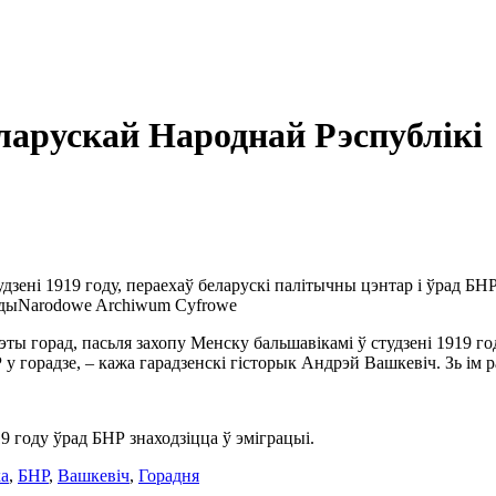
еларускай Народнай Рэспублікі
дзені 1919 году, пераехаў беларускі палітычны цэнтар і ўрад БНР
ады
Narodowe Archiwum Cyfrowe
ты горад, пасьля захопу Менску бальшавікамі ў студзені 1919 го
у горадзе, – кажа гарадзенскі гісторык Андрэй Вашкевіч. Зь ім р
19 году ўрад БНР знаходзіцца ў эміграцыі.
ка
,
БНР
,
Вашкевіч
,
Горадня