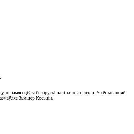
.
ду, перамясьціўся беларускі палітычны цэнтар. У сёньняшняй
азмаўляе Зьміцер Косьцін.