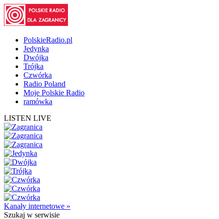
PolskieRadio.pl
Jedynka
Dwójka
Trójka
Czwórka
Radio Poland
Moje Polskie Radio
ramówka
LISTEN LIVE
Kanały internetowe »
Szukaj
w serwisie