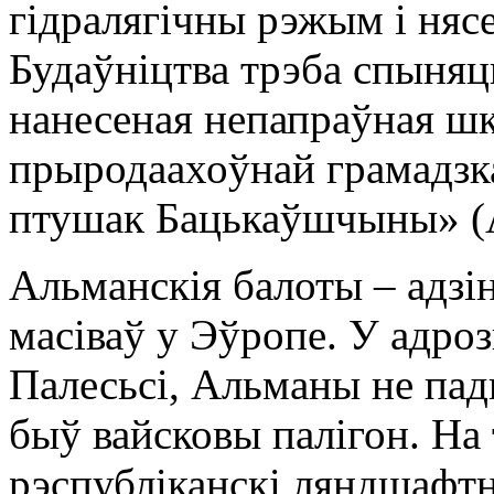
гідралягічны рэжым і нясе
Будаўніцтва трэба спыняц
нанесеная непапраўная шк
прыродаахоўнай грамадзка
птушак Бацькаўшчыны» (
Альманскія балоты – адз
масіваў у Эўропе. У адро
Палесьсі, Альманы не пад
быў вайсковы палігон. На
рэспубліканскі ляндшафтн