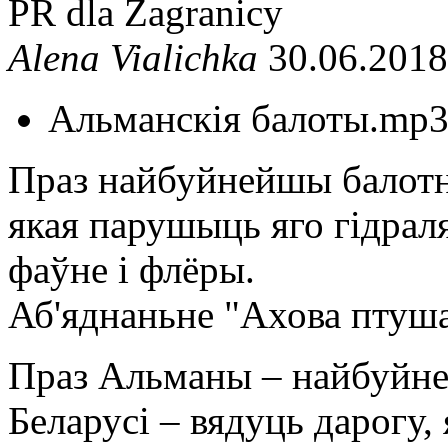
PR dla Zagranicy
Alena Vialichka
30.06.2018
Альманскія балоты.mp
Праз найбуйнейшы балотн
якая парушыць яго гідрал
фаўне і флёры.
Аб'яднаньне "Ахова пту
Праз Альманы – найбуйне
Беларусі – вядуць дарогу,