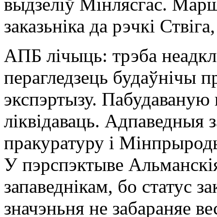
выдзеліў Мінлясгас. Марш
заказьніка да рэчкі Ствіга
АПБ лічыць: трэба неадк
перагледзець будаўнічы пр
экспэртызу. Пабудаваную п
ліквідаваць. Адпаведныя 
пракуратуру і Мінпрырод
У пэрспэктыве Альманскія
запаведнікам, бо статус за
значэньня не забараняе ве