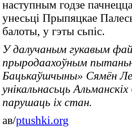
наступным годзе пачнецца
унесьці Прыпяцкае Палесь
балоты, у гэты сьпіс.
У далучаным гукавым фай
прыродаахоўным пытаньн
Бацькаўшчыны» Сямён Ле
унікальнасьць Альманскіх 
парушаць іх стан.
ав/
ptushki.org