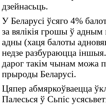
дзейнасьць.
У Беларусі ўсяго 4% бало
за вялікія грошы ў адным
адны (хаця балоты адновяц
недзе разбураюцца іншыя.
дарог такім чынам можа п
прыроды Беларусі.
Цяпер абмяркоўваецца ўк
Палесься ў Сьпіс усясь