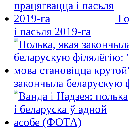
Го
і пасьля 2019-га
закончыла беларускую фі