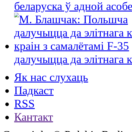
беларуска ў адной асо
далучыцца да элітнага ко
Як нас слухаць
Падкаст
RSS
Кантакт