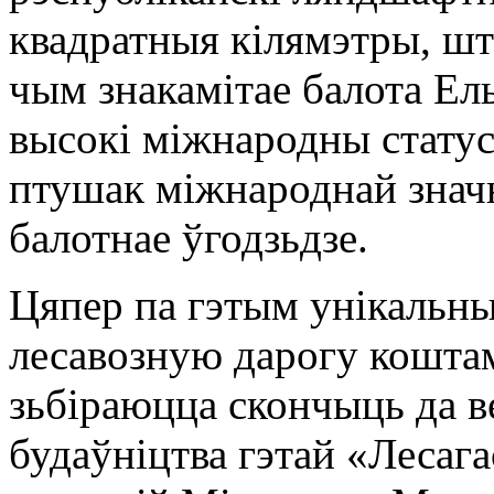
квадратныя кілямэтры, шт
чым знакамітае балота Ел
высокі міжнародны статус
птушак міжнароднай значн
балотнае ўгодзьдзе.
Цяпер па гэтым унікальн
лесавозную дарогу коштам
зьбіраюцца скончыць да в
будаўніцтва гэтай «Лесаг