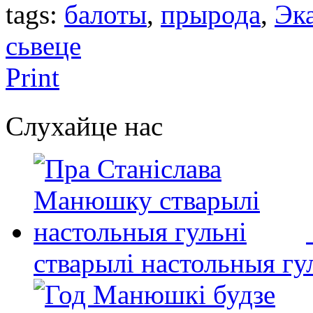
tags:
балоты
,
прырода
,
Эка
сьвеце
Print
Слухайце нас
стварылі настольныя гу