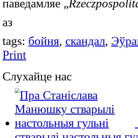
паведамляе „
Rzeczpospolit
аз
tags:
бойня
,
скандал
,
Эўра
Print
Слухайце нас
стварылі настольныя гу