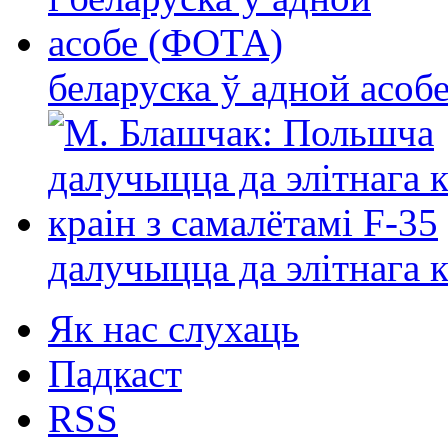
беларуска ў адной асо
далучыцца да элітнага ко
Як нас слухаць
Падкаст
RSS