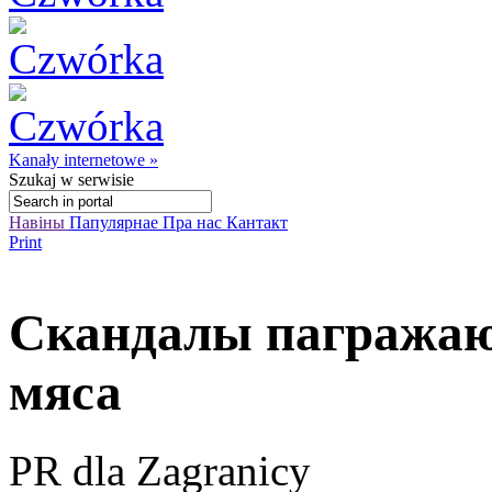
Kanały internetowe »
Szukaj
w serwisie
Навіны
Папулярнае
Пра нас
Кантакт
Print
Скандалы пагражаю
мяса
PR dla Zagranicy