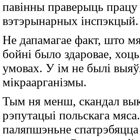
павінны праверыць працу 
вэтэрынарных інспэкцый.
Не дапамагае факт, што м
бойні было здаровае, хоц
умовах. У ім не былі выя
мікраарганізмы.
Тым ня менш, скандал вы
рэпутацыі польскага мяса.
паляпшэньне спатрэбяцца 