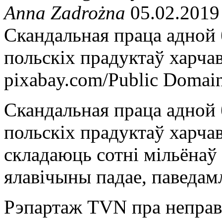
Anna Zadrożna
05.02.2019
Скандальная праца адной
польскіх прадуктаў харчав
pixabay.com/Public Domai
Скандальная праца адной
польскіх прадуктаў харчав
складаюць сотні мільёнаў 
ялавічыны падае, паведам
Рэпартаж TVN пра неправ