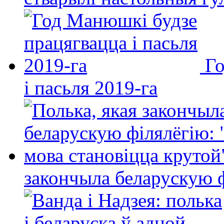
Го
і пасьля 2019-га
закончыла беларускую фі