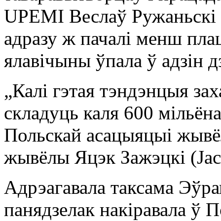
UPEMI Веслаў Ружаньскі (
адразу ж пачалі менш плац
ялавічыны ўпала ў адзін дз
„Калі гэтая тэндэнцыя зах
складуць каля 600 мільён
Польскай асацыяцыі жывё
жывёлы Яцэк Зажэцкі (Jace
Адрэагавала таксама Эўрап
панядзелак накіравала ў П