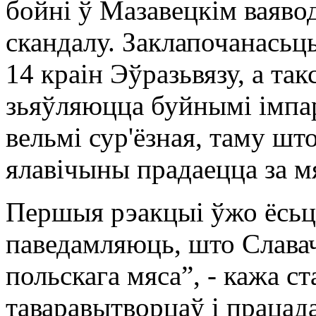
бойні ў Мазавецкім ваяво
скандалу. Заклапочанасьць
14 краін Эўразьвязу, а так
зьяўляюцца буйнымі імпар
вельмі сур'ёзная, таму шт
ялавічыны прадаецца за м
Першыя рэакцыі ўжо ёсь
паведамляюць, што Слава
польскага мяса”, - кажа с
таваравытворцаў і працад