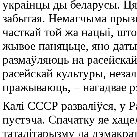
украінцы ды беларусы. Ця
забытая. Немагчыма прызн
часткай той жа нацыі, што
жывое паняцьце, яно даты
размаўляюць на расейскай 
расейскай культуры, неза
пражываюць, – нагадвае рэ
Калі СССР разваліўся, у Р
пустэча. Спачатку яе хаце
таталітарызму да дэмакраты