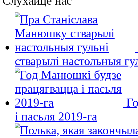
Слухайце нас
стварылі настольныя гу
Го
і пасьля 2019-га