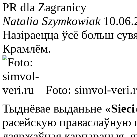
PR dla Zagranicy
Natalia Szymkowiak
10.06.
Назіраецца ўсё больш сув
Крамлём.
Foto: simvol-veri.
Тыднёвае выданьне «
Sieci
расейскую праваслаўную ц
дзяржаўная карпарацыя, 