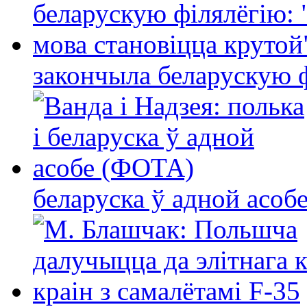
закончыла беларускую фі
беларуска ў адной асо