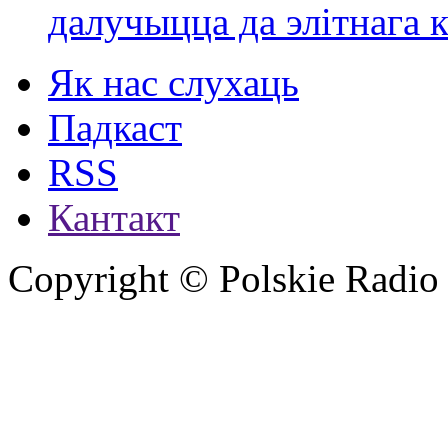
далучыцца да элітнага ко
Як нас слухаць
Падкаст
RSS
Кантакт
Copyright © Polskie Radio