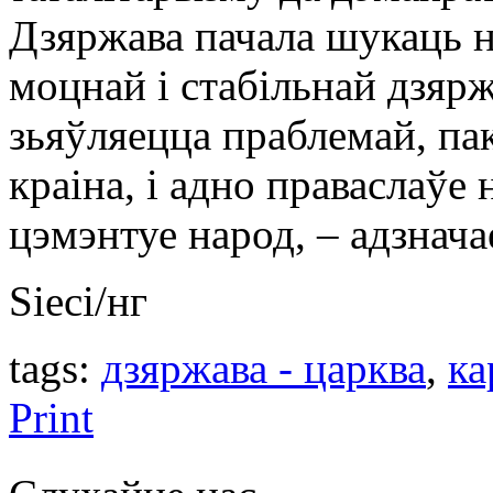
Дзяржава пачала шукаць н
моцнай і стабільнай дзяр
зьяўляецца праблемай, па
краіна, і адно праваслаўе
цэмэнтуе народ, – адзнач
Sieci/нг
tags:
дзяржава - царква
,
ка
Print