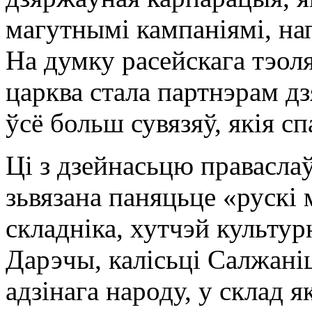
магутнымі кампаніямі, на
На думку расейскага тэол
царква стала партнэрам д
ўсё больш сувязяў, якія 
Ці з дзейнасьцю правасла
зьвязана паняцьце «рускі 
складніка, хутчэй культур
Дарэчы, калісьці Салжан
адзінага народу, у склад 