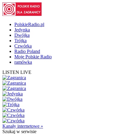
PolskieRadio.pl
Jedynka
Dwójka
Trójka
Czwórka
Radio Poland
Moje Polskie Radio
ramówka
LISTEN LIVE
Kanały internetowe »
Szukaj
w serwisie