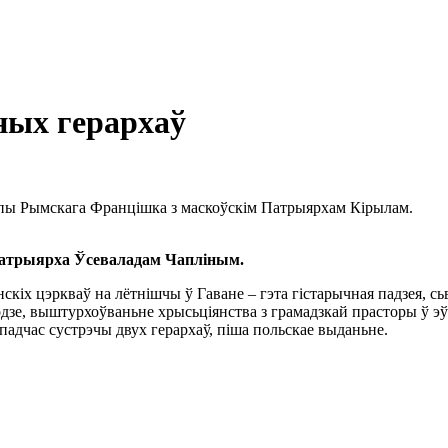
ных герархаў
апы Рымскага Францішка з маскоўскім Патрыярхам Кірылам.
Патрыярха Ўсеваладам Чапліным.
нскіх цэркваў на лётнішчы ў Гаване – гэта гістарычная падзея, с
одзе, выштурхоўваньне хрысьціянства з грамадзкай прасторы ў эў
 падчас сустрэчы двух герархаў, піша польскае выданьне.