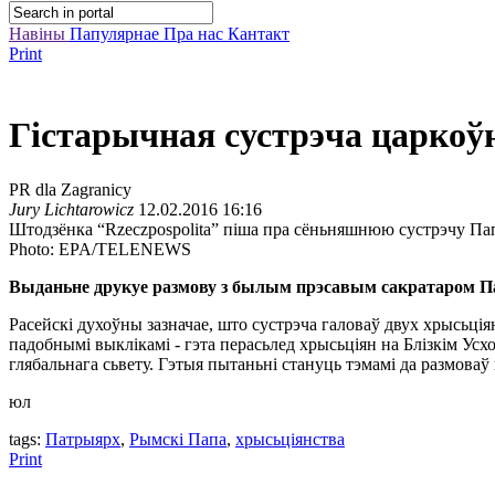
Навіны
Папулярнае
Пра нас
Кантакт
Print
Гістарычная сустрэча царкоў
PR dla Zagranicy
Jury Lichtarowicz
12.02.2016 16:16
Штодзёнка “Rzeczpospolita” піша пра сёньняшнюю сустрэчу П
Photo: EPA/TELENEWS
Выданьне друкуе размову з былым прэсавым сакратаром 
Расейскі духоўны зазначае, што сустрэча галоваў двух хрысьція
падобнымі выклікамі - гэта перасьлед хрысьціян на Блізкім Усх
глябальнага сьвету. Гэтыя пытаньні стануць тэмамі да размоваў
юл
tags:
Патрыярх
,
Рымскі Папа
,
хрысьціянства
Print