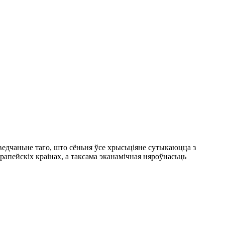
ьведчаньне таго, што сёньня ўсе хрысьціяне сутыкаюцца з
рапейскіх краінах, а таксама эканамічная няроўнасьць