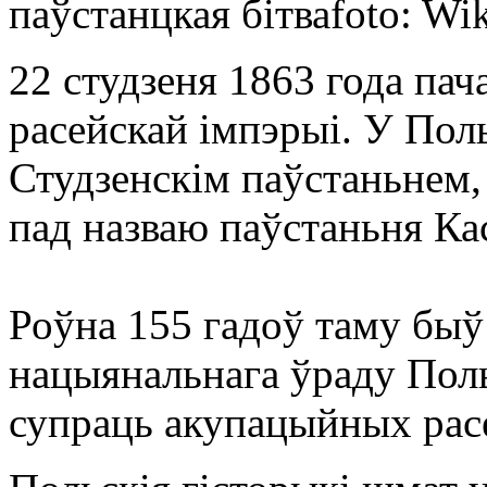
паўстанцкая бітва
foto: Wi
22 студзеня 1863 года пач
расейскай імпэрыі. У По
Студзенскім паўстаньнем,
пад назваю паўстаньня Ка
Роўна 155 гадоў таму быў
нацыянальнага ўраду Пол
супраць акупацыйных расе