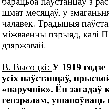
барацьба паўстанцаў з рас
шмат месяцаў, у змаганьня
чалавек. Традыцыя паўста
міжваенны пэрыяд, калі 
дзяржавай.
В. Высоцкі:
У 1919 годзе
усіх паўстанцаў, прысв
«паручнік». Ён загадаў 
генэралам, ушаноўваць п