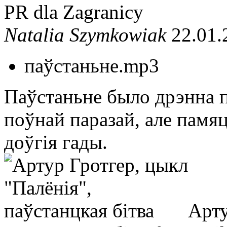
PR dla Zagranicy
Natalia Szymkowiak
22.01.
паўстаньне.mp3
Паўстаньне было дрэнна п
поўнай паразай, але памяц
доўгія гады.
Арту