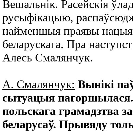
Вешальнік. Расейскія ўла
русыфікацыю, распаўсюджв
найменшыя праявы нацыяна
беларускага. Пра наступс
Алесь Смалянчук.
А. Смалянчук:
Вынікі па
сытуацыя пагоршылася.
польскага грамадзтва за
беларусаў. Прывяду тол