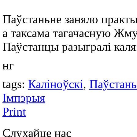
Паўстаньне заняло прак
а таксама тагачасную Жму
Паўстанцы разыгралі каля 
нг
tags:
Каліноўскі
,
Паўстань
Імпэрыя
Print
Слухайце нас