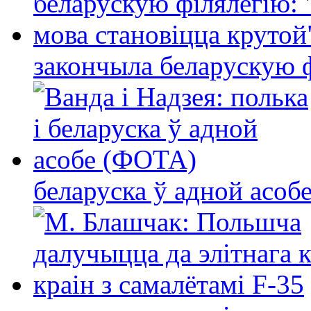
закончыла беларускую фі
беларуска ў адной асо