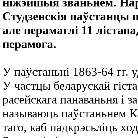
ніжэйшыя званьнем. Нар
Студзенскія паўстанцы 
але перамаглі 11 лістапа
перамога.
У паўстаньні 1863-64 гг. 
У частцы беларускай гіст
расейскага панаваньня і з
называюць паўстаньнем Ка
таго, каб падкрэсьліць хо