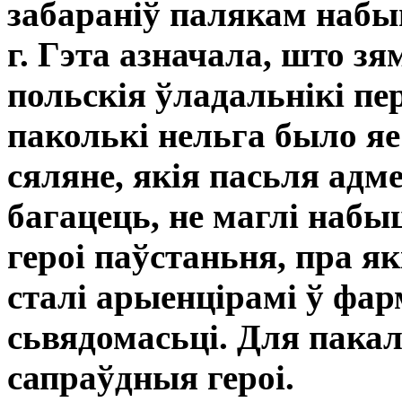
забараніў палякам набы
г. Гэта азначала, што 
польскія ўладальнікі пе
паколькі нельга было яе
сяляне, якія пасьля ад
багацець, не маглі набы
героі паўстаньня, пра я
сталі арыенцірамі ў фар
сьвядомасьці. Для пакал
сапраўдныя героі.