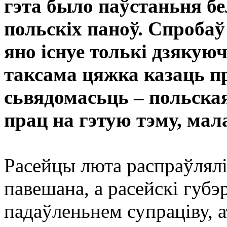
гэта было паўстаньня бе
польскіх паноў. Спробаў
яно існуе толькі дзякую
таксама цяжка казаць п
сьвядомасьць – польска
прац на гэтую тэму, мал
Расейцы люта распраўлялі
павешана, а расейскі губэр
падаўленьнем супраціву,