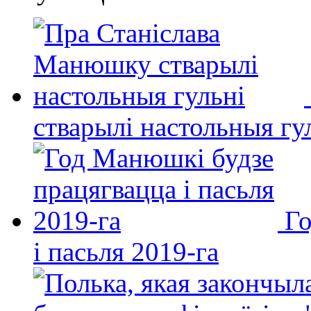
стварылі настольныя гу
Го
і пасьля 2019-га