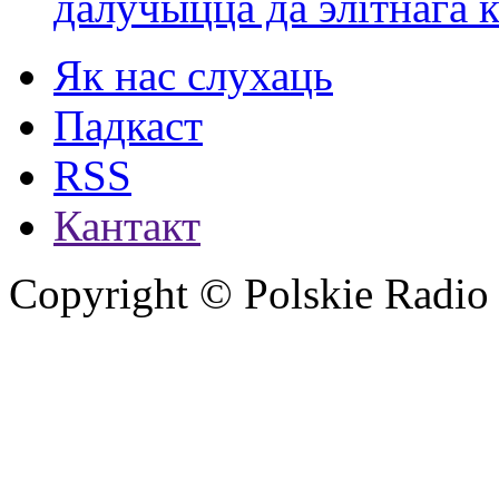
далучыцца да элітнага ко
Як нас слухаць
Падкаст
RSS
Кантакт
Copyright © Polskie Radio