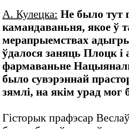
А. Кулецка:
Не было тут 
камандаваньня, якое ў 
мерапрыемствах адыгры
ўдалося заняць Плоцк і 
фармаваньне Нацыянальн
было сувэрэннай прастор
зямлі, на якім урад мог 
Гісторык прафэсар Веслаў