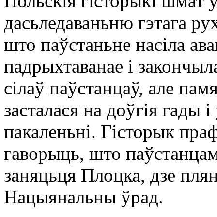
Польскія гісторыкі шмат 
дасьледаваньню гэтага рух
што паўстаньне насіла ав
падрыхтаванае і закончыл
сілаў паўстанцаў, але пам
засталася на доўгія гады 
пакаленьні. Гісторык пра
гаворыць, што паўстанцам
заняцьця Плоцка, дзе пля
Нацыянальны ўрад.