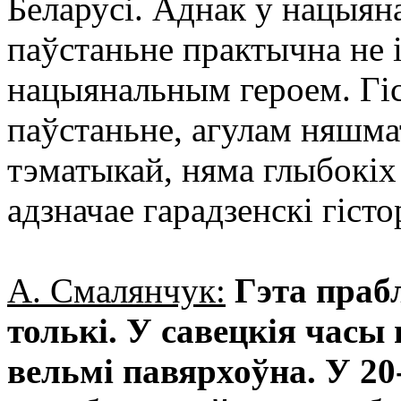
Беларусі. Аднак у нацыян
паўстаньне практычна не і
нацыянальным героем. Гіс
паўстаньне, агулам няшма
тэматыкай, няма глыбокіх
адзначае гарадзенскі гіс
А. Смалянчук:
Гэта праб
толькі. У савецкія часы
вельмі павярхоўна. У 20